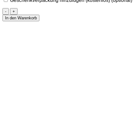
Geschenkverpackung hinzufügen (kostenlos)
(optional)
Ohrringe
aus
In den Warenkorb
grüner
Jade
&
Gold
-
IVY
Menge