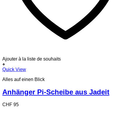
Ajouter à la liste de souhaits
+
Dieses
Quick View
Produkt
Alles auf einen Blick
weist
mehrere
Varianten
Anhänger Pi-Scheibe aus Jadeit
auf.
Die
CHF
95
Optionen
können
auf
der
Produktseite