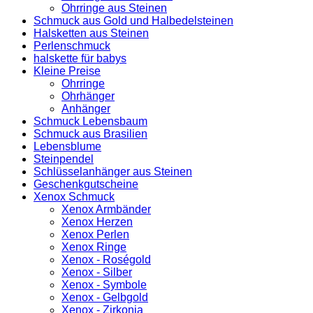
Ohrringe aus Steinen
Schmuck aus Gold und Halbedelsteinen
Halsketten aus Steinen
Perlenschmuck
halskette für babys
Kleine Preise
Ohrringe
Ohrhänger
Anhänger
Schmuck Lebensbaum
Schmuck aus Brasilien
Lebensblume
Steinpendel
Schlüsselanhänger aus Steinen
Geschenkgutscheine
Xenox Schmuck
Xenox Armbänder
Xenox Herzen
Xenox Perlen
Xenox Ringe
Xenox - Roségold
Xenox - Silber
Xenox - Symbole
Xenox - Gelbgold
Xenox - Zirkonia