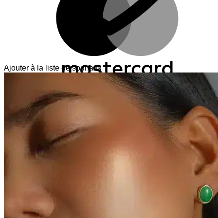
Ajouter à la liste de souhaits
V
T