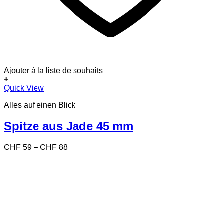
Ajouter à la liste de souhaits
+
Dieses
Quick View
Produkt
Alles auf einen Blick
weist
mehrere
Varianten
Spitze aus Jade 45 mm
auf.
Die
Preisspanne:
CHF
59
–
CHF
88
Optionen
CHF 59
können
bis
auf
CHF 88
der
Produktseite
gewählt
werden