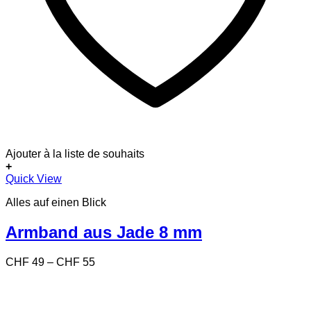
Ajouter à la liste de souhaits
+
Dieses
Quick View
Produkt
Alles auf einen Blick
weist
mehrere
Varianten
Armband aus Jade 8 mm
auf.
Die
Preisspanne:
CHF
49
–
CHF
55
Optionen
CHF 49
können
bis
auf
CHF 55
der