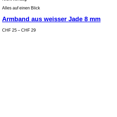
weist
Alles auf einen Blick
mehrere
Varianten
auf.
Armband aus weisser Jade 8 mm
Die
Optionen
Preisspanne:
CHF
25
–
CHF
29
können
CHF 25
auf
bis
der
CHF 29
Produktseite
gewählt
werden