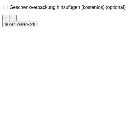
Geschenkverpackung hinzufügen (kostenlos)
(optional)
Halskette
aus
In den Warenkorb
gelber
Jade
–
YANAI
Menge