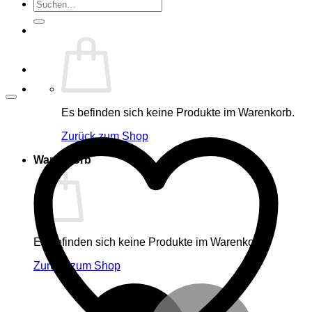
Suche
nach:
Es befinden sich keine Produkte im Warenkorb.
Zurück zum Shop
Warenkorb
Es befinden sich keine Produkte im Warenkorb.
Zurück zum Shop
M