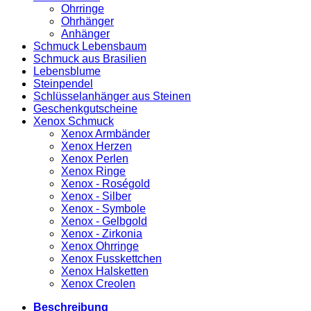
Ohrringe
Ohrhänger
Anhänger
Schmuck Lebensbaum
Schmuck aus Brasilien
Lebensblume
Steinpendel
Schlüsselanhänger aus Steinen
Geschenkgutscheine
Xenox Schmuck
Xenox Armbänder
Xenox Herzen
Xenox Perlen
Xenox Ringe
Xenox - Roségold
Xenox - Silber
Xenox - Symbole
Xenox - Gelbgold
Xenox - Zirkonia
Xenox Ohrringe
Xenox Fusskettchen
Xenox Halsketten
Xenox Creolen
Beschreibung