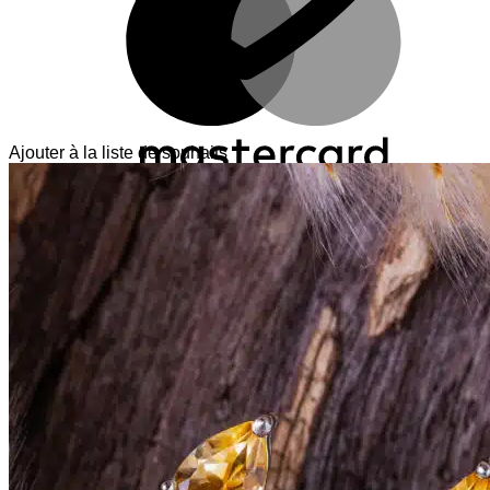
Ajouter à la liste de souhaits
V
T