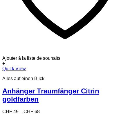
Ajouter à la liste de souhaits
+
Dieses
Quick View
Produkt
Alles auf einen Blick
weist
mehrere
Varianten
Anhänger Traumfänger Citrin
auf.
goldfarben
Die
Optionen
können
Preisspanne:
CHF
49
–
CHF
68
auf
CHF 49
der
bis
Produktseite
CHF 68