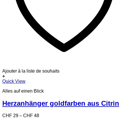
Ajouter à la liste de souhaits
+
Dieses
Quick View
Produkt
Alles auf einen Blick
weist
mehrere
Varianten
Herzanhänger goldfarben aus Citrin
auf.
Die
Preisspanne:
CHF
29
–
CHF
48
Optionen
CHF 29
können
bis
auf