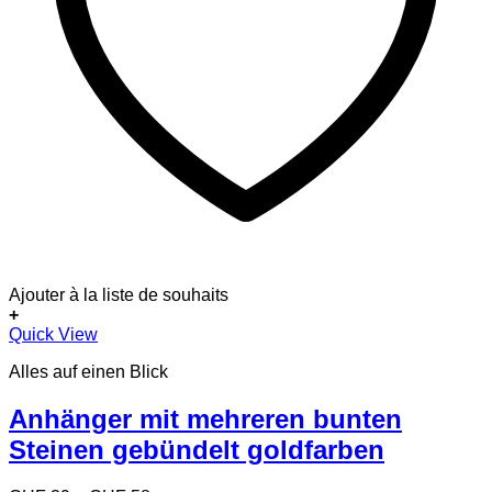
Ajouter à la liste de souhaits
+
Dieses
Quick View
Produkt
Alles auf einen Blick
weist
mehrere
Varianten
Anhänger mit mehreren bunten
auf.
Steinen gebündelt goldfarben
Die
Optionen
können