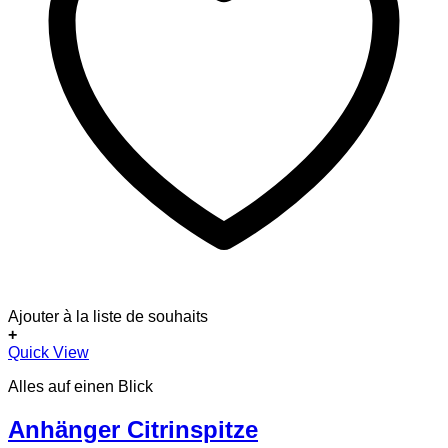
Ajouter à la liste de souhaits
+
Dieses
Quick View
Produkt
Alles auf einen Blick
weist
mehrere
Varianten
Anhänger Citrinspitze
auf.