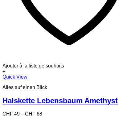
Ajouter à la liste de souhaits
+
Dieses
Quick View
Produkt
Alles auf einen Blick
weist
mehrere
Varianten
Halskette Lebensbaum Amethyst
auf.
Die
Preisspanne:
CHF
49
–
CHF
68
Optionen
CHF 49
können
bis
auf
CHF 68
der
Produktseite