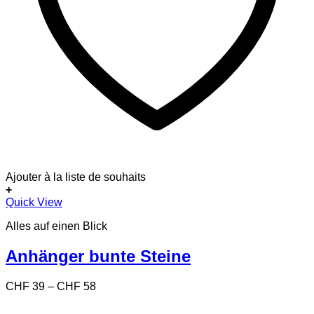
Ajouter à la liste de souhaits
+
Dieses
Quick View
Produkt
Alles auf einen Blick
weist
mehrere
Varianten
Anhänger bunte Steine
auf.
Die
Preisspanne:
CHF
39
–
CHF
58
Optionen
CHF 39
können
bis