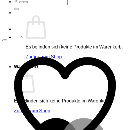
Suche
nach:
Es befinden sich keine Produkte im Warenkorb.
Zurück zum Shop
Warenkorb
Es befinden sich keine Produkte im Warenkorb.
Zurück zum Shop
M