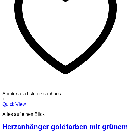
Ajouter à la liste de souhaits
+
Dieses
Quick View
Produkt
Alles auf einen Blick
weist
mehrere
Varianten
Herzanhänger goldfarben mit grünem
auf.