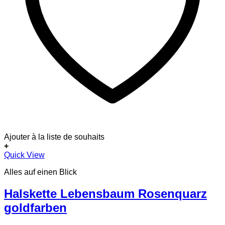
Ajouter à la liste de souhaits
+
Dieses
Quick View
Produkt
Alles auf einen Blick
weist
mehrere
Varianten
Halskette Lebensbaum Rosenquarz
auf.
goldfarben
Die
Optionen