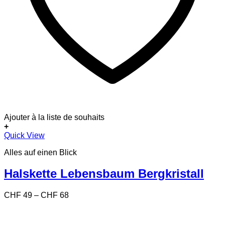
Ajouter à la liste de souhaits
+
Dieses
Quick View
Produkt
Alles auf einen Blick
weist
mehrere
Varianten
Halskette Lebensbaum Bergkristall
auf.
Die
Preisspanne:
CHF
49
–
CHF
68
Optionen
CHF 49
können
bis
auf
CHF 68