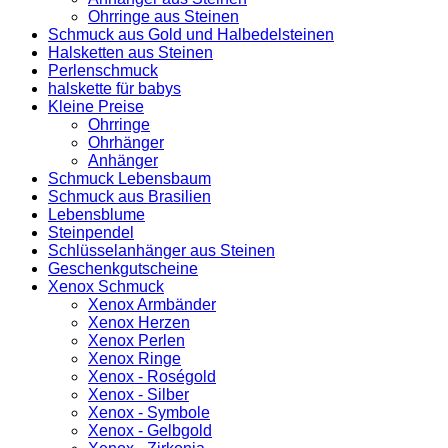
Ohrringe aus Steinen
Schmuck aus Gold und Halbedelsteinen
Halsketten aus Steinen
Perlenschmuck
halskette für babys
Kleine Preise
Ohrringe
Ohrhänger
Anhänger
Schmuck Lebensbaum
Schmuck aus Brasilien
Lebensblume
Steinpendel
Schlüsselanhänger aus Steinen
Geschenkgutscheine
Xenox Schmuck
Xenox Armbänder
Xenox Herzen
Xenox Perlen
Xenox Ringe
Xenox - Roségold
Xenox - Silber
Xenox - Symbole
Xenox - Gelbgold