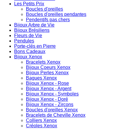
Les Petits Prix
Boucles d'oreilles
Boucles d'oreilles pendantes
Pendentifs pas chers
Bijoux Arbre de Vie
Bijoux Brésiliens
Fleurs de Vie
Pendules
Porte-clés en Pierre
Bons Cadeaux
Bijoux Xenox
Bracelets Xenox
Bijoux Coeurs Xenox
Bijoux Perles Xenox
Bagues Xenox
Bijoux Xenox - Rose
Bijoux Xenox - Argent
Bijoux Xenox - Symboles
Bijoux Xenox - Doré
Bijoux Xenox - Zircons
Boucles d'oreilles Xenox
Bracelets de Cheville Xenox
Colliers Xenox
Créoles Xenox