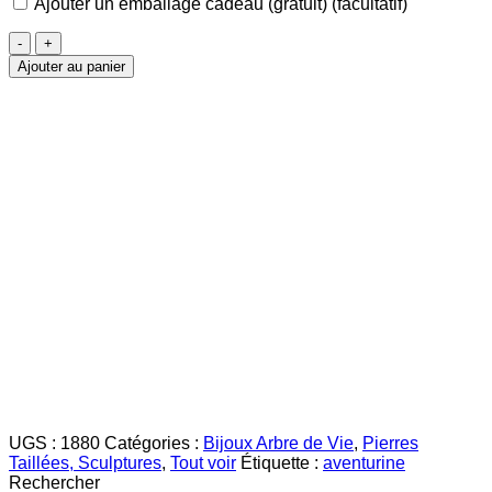
Ajouter un emballage cadeau (gratuit)
(facultatif)
quantité
de
Ajouter au panier
Arbre
de
Vie
Aventurine
UGS :
1880
Catégories :
Bijoux Arbre de Vie
,
Pierres
Taillées, Sculptures
,
Tout voir
Étiquette :
aventurine
Rechercher