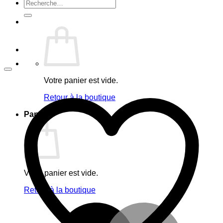
Recherche
pour :
Votre panier est vide.
Retour à la boutique
Panier
Votre panier est vide.
Retour à la boutique
M