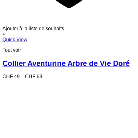
Ajouter à la liste de souhaits
+
Ce
Quick View
produit
Tout voir
a
plusieurs
variations.
Collier Aventurine Arbre de Vie Doré
Les
options
Price
CHF
49
–
CHF
68
peuvent
range:
être
CHF 49
choisies
through
sur
CHF 68
la
page
du
produit