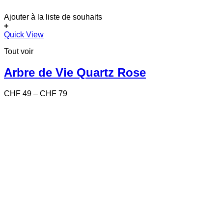
Ajouter à la liste de souhaits
+
Ce
Quick View
produit
Tout voir
a
plusieurs
variations.
Arbre de Vie Quartz Rose
Les
options
Price
CHF
49
–
CHF
79
peuvent
range:
être
CHF 49
choisies
through
sur
CHF 79
la
page
du
produit