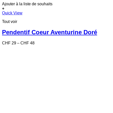
Ajouter à la liste de souhaits
+
Ce
Quick View
produit
Tout voir
a
plusieurs
variations.
Pendentif Coeur Aventurine Doré
Les
options
Price
CHF
29
–
CHF
48
peuvent
range:
être
CHF 29
choisies
through
sur
CHF 48
la
page
du
produit