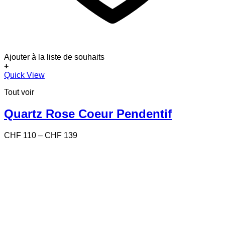
Ajouter à la liste de souhaits
+
Ce
Quick View
produit
Tout voir
a
plusieurs
variations.
Quartz Rose Coeur Pendentif
Les
options
Price
CHF
110
–
CHF
139
peuvent
range:
être
CHF 110
choisies
through
sur
CHF 139
la
page
du
produit