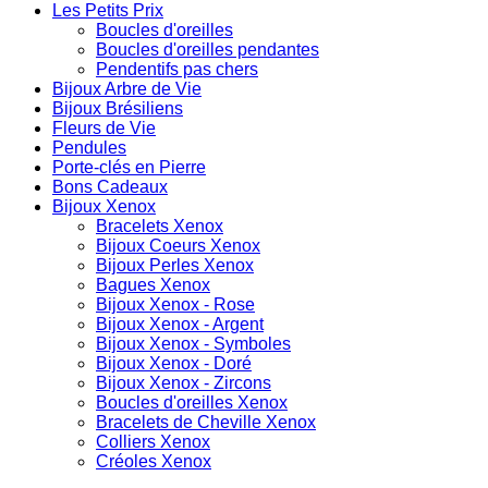
Les Petits Prix
Boucles d'oreilles
Boucles d'oreilles pendantes
Pendentifs pas chers
Bijoux Arbre de Vie
Bijoux Brésiliens
Fleurs de Vie
Pendules
Porte-clés en Pierre
Bons Cadeaux
Bijoux Xenox
Bracelets Xenox
Bijoux Coeurs Xenox
Bijoux Perles Xenox
Bagues Xenox
Bijoux Xenox - Rose
Bijoux Xenox - Argent
Bijoux Xenox - Symboles
Bijoux Xenox - Doré
Bijoux Xenox - Zircons
Boucles d'oreilles Xenox
Bracelets de Cheville Xenox
Colliers Xenox
Créoles Xenox