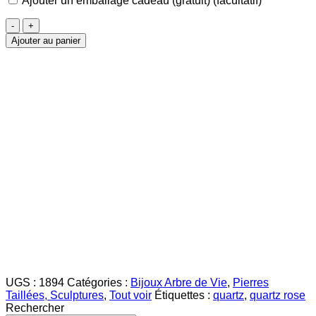
Ajouter un emballage cadeau (gratuit)
(facultatif)
quantité
de
Ajouter au panier
Arbre
de
Vie
Quartz
Rose
UGS :
1894
Catégories :
Bijoux Arbre de Vie
,
Pierres
Taillées, Sculptures
,
Tout voir
Étiquettes :
quartz
,
quartz rose
Rechercher