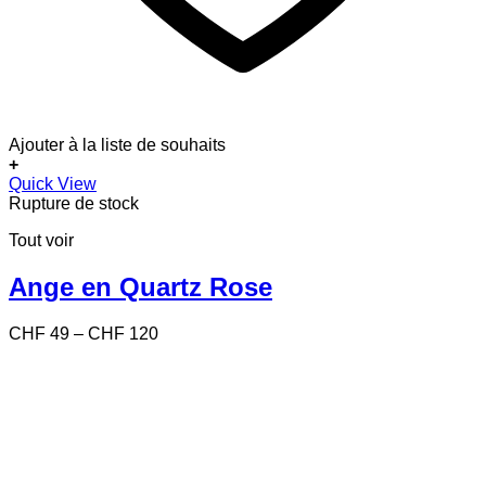
Ajouter à la liste de souhaits
+
Ce
Quick View
produit
Rupture de stock
a
Tout voir
plusieurs
variations.
Les
Ange en Quartz Rose
options
peuvent
Price
CHF
49
–
CHF
120
être
range:
choisies
CHF 49
sur
through
la
CHF 120
page
du
produit