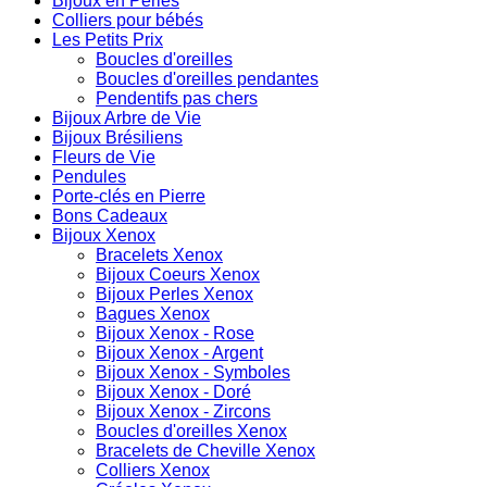
Bijoux en Perles
Colliers pour bébés
Les Petits Prix
Boucles d'oreilles
Boucles d'oreilles pendantes
Pendentifs pas chers
Bijoux Arbre de Vie
Bijoux Brésiliens
Fleurs de Vie
Pendules
Porte-clés en Pierre
Bons Cadeaux
Bijoux Xenox
Bracelets Xenox
Bijoux Coeurs Xenox
Bijoux Perles Xenox
Bagues Xenox
Bijoux Xenox - Rose
Bijoux Xenox - Argent
Bijoux Xenox - Symboles
Bijoux Xenox - Doré
Bijoux Xenox - Zircons
Boucles d'oreilles Xenox
Bracelets de Cheville Xenox
Colliers Xenox