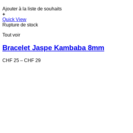
Ajouter à la liste de souhaits
+
Ce
Quick View
produit
Rupture de stock
a
Tout voir
plusieurs
variations.
Les
Bracelet Jaspe Kambaba 8mm
options
peuvent
Price
CHF
25
–
CHF
29
être
range:
choisies
CHF 25
sur
through
la
CHF 29
page
du
produit