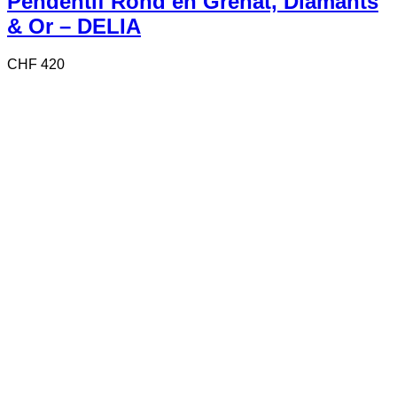
Pendentif Rond en Grenat, Diamants
& Or – DELIA
CHF
420