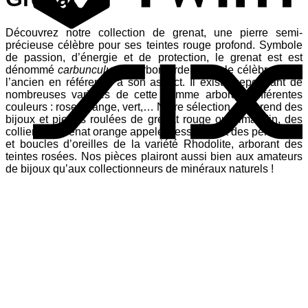
Découvrez notre collection de grenat, une pierre semi-
S
précieuse célèbre pour ses teintes rouge profond. Symbole
de passion, d’énergie et de protection, le grenat est est
dénommé
carbunculus
(charbon ardent) par le célèbre Pline
l’ancien en référence à son aspect. Il existe cependant de
nombreuses variétés de cette gemme arborant différentes
couleurs : rose, orange, vert,… Notre sélection comprend des
bijoux et pierres roulées de grenat rouge ou Almandin, des
colliers de grenat orange appelé Hessonite et des pendentifs
et boucles d’oreilles de la variété Rhodolite, arborant des
teintes rosées. Nos pièces plairont aussi bien aux amateurs
de bijoux qu’aux collectionneurs de minéraux naturels !