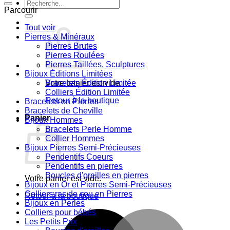
Recherche
Parcourir
pour :
Tout voir
Pierres & Minéraux
Pierres Brutes
Pierres Roulées
Pierres Taillées, Sculptures
Bijoux Éditions Limitées
Votre panier est vide.
Bracelets Édition Limitée
Colliers Édition Limitée
Retour à la boutique
Bracelets en Pierres
Bracelets de Cheville
Panier
Bijoux Hommes
Bracelets Perle Homme
Collier Hommes
Bijoux Pierres Semi-Précieuses
Pendentifs Coeurs
Pendentifs en pierres
Boucles d'oreilles en pierres
Votre panier est vide.
Bijoux en Or et Pierres Semi-Précieuses
Colliers ras de cou en Pierres
Retour à la boutique
Bijoux en Perles
Colliers pour bébés
M
Les Petits Prix