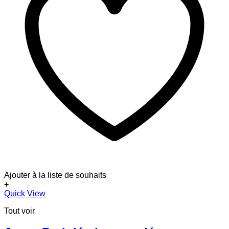
Ajouter à la liste de souhaits
+
Ce
Quick View
produit
Tout voir
a
plusieurs