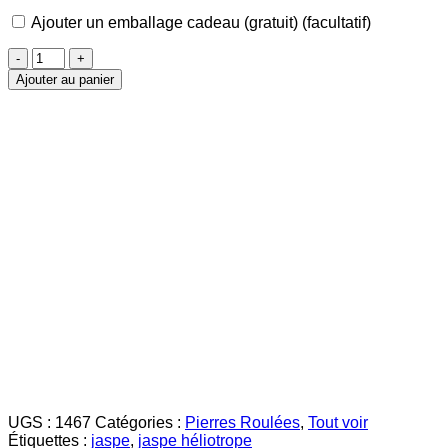
Ajouter un emballage cadeau (gratuit)
(facultatif)
quantité
de
Ajouter au panier
Jaspe
Héliotrope
pierre
roulée
UGS :
1467
Catégories :
Pierres Roulées
,
Tout voir
Étiquettes :
jaspe
,
jaspe héliotrope