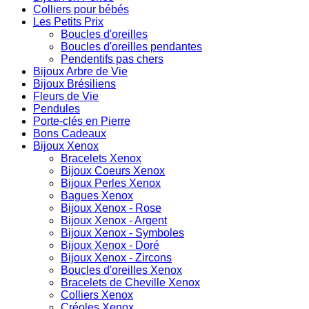
Colliers pour bébés
Les Petits Prix
Boucles d'oreilles
Boucles d'oreilles pendantes
Pendentifs pas chers
Bijoux Arbre de Vie
Bijoux Brésiliens
Fleurs de Vie
Pendules
Porte-clés en Pierre
Bons Cadeaux
Bijoux Xenox
Bracelets Xenox
Bijoux Coeurs Xenox
Bijoux Perles Xenox
Bagues Xenox
Bijoux Xenox - Rose
Bijoux Xenox - Argent
Bijoux Xenox - Symboles
Bijoux Xenox - Doré
Bijoux Xenox - Zircons
Boucles d'oreilles Xenox
Bracelets de Cheville Xenox
Colliers Xenox
Créoles Xenox