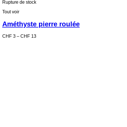
produit
Rupture de stock
a
Tout voir
plusieurs
variations.
Les
Améthyste pierre roulée
options
peuvent
Price
CHF
3
–
CHF
13
être
range:
choisies
CHF 3
sur
through
la
CHF 13
page
du
produit