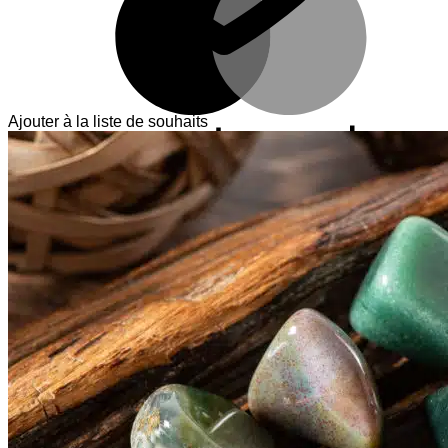
Ajouter à la liste de souhaits
V
T