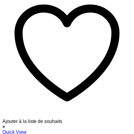
Ajouter à la liste de souhaits
+
Ce
Quick View