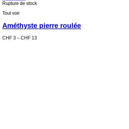
produit
Rupture de stock
a
Tout voir
plusieurs
variations.
Les
Améthyste pierre roulée
options
peuvent
Price
CHF
3
–
CHF
13
être
range:
choisies
CHF 3
sur
through
la
CHF 13
page
du
produit