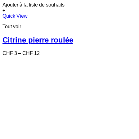
Ajouter à la liste de souhaits
+
Ce
Quick View
produit
Tout voir
a
plusieurs
variations.
Citrine pierre roulée
Les
options
Price
CHF
3
–
CHF
12
peuvent
range:
être
CHF 3
choisies
through
sur
CHF 12
la
page
du
produit