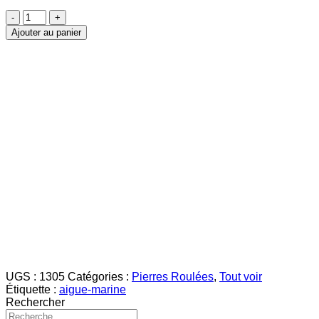
quantité
de
Ajouter au panier
Aigue-
Marine
pierre
roulée
UGS :
1305
Catégories :
Pierres Roulées
,
Tout voir
Étiquette :
aigue-marine
Rechercher
Recherche