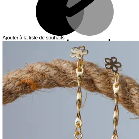
Ajouter à la liste de souhaits
V
T