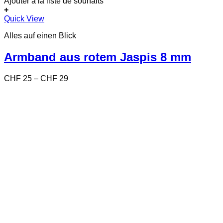
Ajouter à la liste de souhaits
+
Dieses
Quick View
Produkt
Alles auf einen Blick
weist
mehrere
Varianten
Armband aus rotem Jaspis 8 mm
auf.
Die
Preisspanne:
CHF
25
–
CHF
29
Optionen
CHF 25
können
bis
auf
CHF 29
der
Produktseite
gewählt
werden