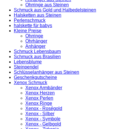
Ohrringe aus Steinen
Schmuck aus Gold und Halbedelsteinen
Halsketten aus Steinen
Perlenschmuck
halskette für babys
Kleine Preise
Ohrringe
Ohrhänger
Anhänger
Schmuck Lebensbaum
Schmuck aus Brasilien
Lebensblume
Steinpendel
Schlüsselanhänger aus Steinen
Geschenkgutscheine
Xenox Schmuck
Xenox Armbänder
Xenox Herzen
Xenox Perlen
Xenox Ringe
Xenox - Roségold
Xenox - Silber
Xenox - Symbole
Xenox - Gelbgold