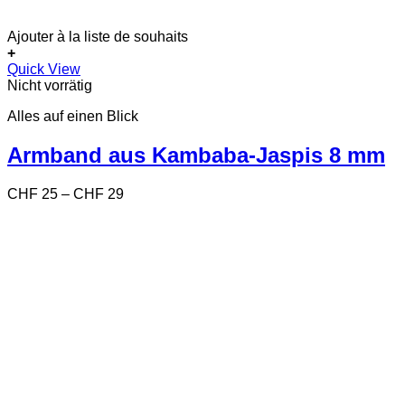
Ajouter à la liste de souhaits
+
Dieses
Quick View
Produkt
Nicht vorrätig
weist
Alles auf einen Blick
mehrere
Varianten
auf.
Armband aus Kambaba-Jaspis 8 mm
Die
Optionen
Preisspanne:
CHF
25
–
CHF
29
können
CHF 25
auf
bis
der
CHF 29
Produktseite
gewählt
werden