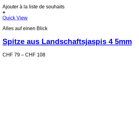
Ajouter à la liste de souhaits
+
Dieses
Quick View
Produkt
Alles auf einen Blick
weist
mehrere
Varianten
Spitze aus Landschaftsjaspis 4 5mm
auf.
Die
Preisspanne:
CHF
79
–
CHF
108
Optionen
CHF 79
können
bis
auf
CHF 108
der
Produktseite
gewählt
werden