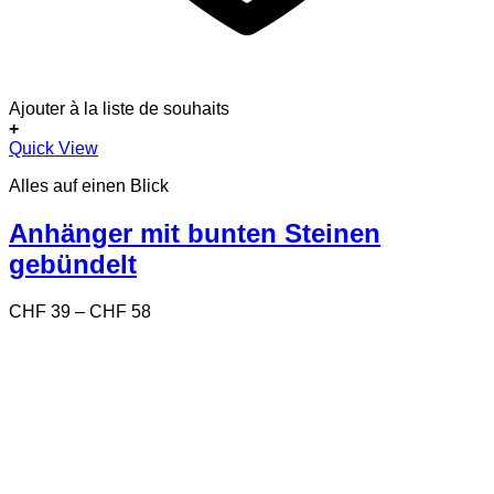
Ajouter à la liste de souhaits
+
Dieses
Quick View
Produkt
Alles auf einen Blick
weist
mehrere
Varianten
Anhänger mit bunten Steinen
auf.
gebündelt
Die
Optionen
können
Preisspanne:
CHF
39
–
CHF
58
auf
CHF 39
der
bis
Produktseite
CHF 58
gewählt
werden