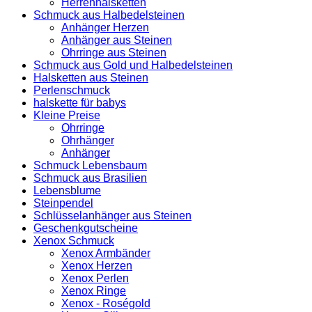
Herrenhalsketten
Schmuck aus Halbedelsteinen
Anhänger Herzen
Anhänger aus Steinen
Ohrringe aus Steinen
Schmuck aus Gold und Halbedelsteinen
Halsketten aus Steinen
Perlenschmuck
halskette für babys
Kleine Preise
Ohrringe
Ohrhänger
Anhänger
Schmuck Lebensbaum
Schmuck aus Brasilien
Lebensblume
Steinpendel
Schlüsselanhänger aus Steinen
Geschenkgutscheine
Xenox Schmuck
Xenox Armbänder
Xenox Herzen
Xenox Perlen
Xenox Ringe
Xenox - Roségold