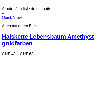
Ajouter à la liste de souhaits
+
Dieses
Quick View
Produkt
Alles auf einen Blick
weist
mehrere
Varianten
Halskette Lebensbaum Amethyst
auf.
goldfarben
Die
Optionen
können
Preisspanne:
CHF
49
–
CHF
68
auf
CHF 49
der
bis
Produktseite
CHF 68
gewählt
werden