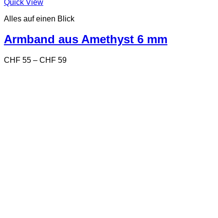
Dieses
Quick View
Produkt
Alles auf einen Blick
weist
mehrere
Varianten
Armband aus Amethyst 6 mm
auf.
Die
Preisspanne:
CHF
55
–
CHF
59
Optionen
CHF 55
können
bis
auf
CHF 59
der
Produktseite
gewählt
werden