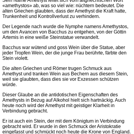
Sein Name Amethyst leitet sich vom altgriechischen Wort
«amethystos» ab, was so viel wie: nüchtern bedeutet. Die
alten Griechen glaubten, dass der Amethyst die Kraft hatte,
Trunkenheit und Kontrollverlust zu verhindern.
Der Legende nach wurde die Nymphe namens Amethystos,
um den Avancen von Bacchus zu entgehen, von der Göttin
Artemis in eine weiße Steinstatue verwandelt.
Bacchus war wütend und goss Wein über die Statue, aber
jeder Tropfen Wein, der die junge Frau berührte, färbte den
Stein violett.
Die alten Griechen und Römer trugen Schmuck aus
Amethyst und tranken Wein aus Bechern aus diesem Stein,
weil sie glaubten, dass dies sie vor Exzessen schützen
würde.
Dieser Glaube an die antidotischen Eigenschaften des
Amethysts in Bezug auf Alkohol hielt sich hartnäckig. Auch
heute noch wird der Amethyst mit geistiger Klarheit in
Verbindung gebracht.
Er ist auch ein Stein, der mit dem Königtum in Verbindung
gebracht wird. Er wurde in den Schmuck der Aristokratie
eingefasst und schmückt noch heute die Krone von England.