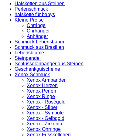
Halsketten aus Steinen
Perlenschmuck
halskette für babys
Kleine Preise
Ohrringe
Ohrhänger
Anhänger
Schmuck Lebensbaum
Schmuck aus Brasilien
Lebensblume
Steinpendel
Schlüsselanhänger aus Steinen
Geschenkgutscheine
Xenox Schmuck
Xenox Armbänder
Xenox Herzen
Xenox Perlen
Xenox Ringe
Xenox - Roségold
Xenox - Silber
Xenox - Symbole
Xenox - Gelbgold
Xenox - Zirkonia
Xenox Ohrringe
Xenox Fusskettchen