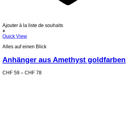
Ajouter à la liste de souhaits
+
Dieses
Quick View
Produkt
Alles auf einen Blick
weist
mehrere
Varianten
Anhänger aus Amethyst goldfarben
auf.
Die
Preisspanne:
CHF
59
–
CHF
78
Optionen
CHF 59
können
bis
auf
CHF 78
der
Produktseite
gewählt
werden