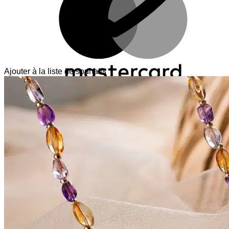
Ajouter à la liste de souhaits
V
T