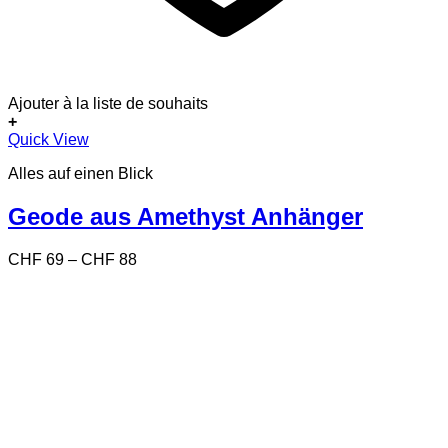
Ajouter à la liste de souhaits
+
Dieses
Quick View
Produkt
Alles auf einen Blick
weist
mehrere
Varianten
Geode aus Amethyst Anhänger
auf.
Die
Preisspanne:
CHF
69
–
CHF
88
Optionen
CHF 69
können
bis
auf
CHF 88
der
Produktseite
gewählt
werden