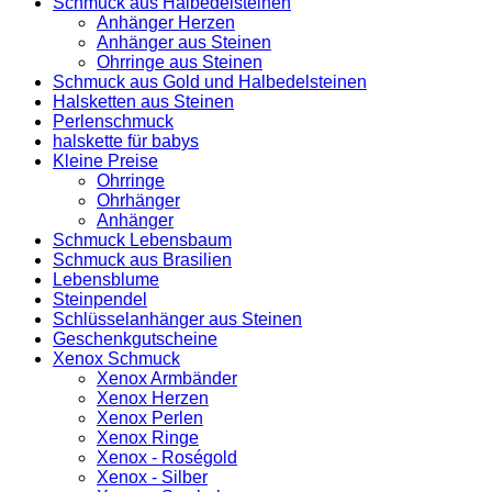
Schmuck aus Halbedelsteinen
Anhänger Herzen
Anhänger aus Steinen
Ohrringe aus Steinen
Schmuck aus Gold und Halbedelsteinen
Halsketten aus Steinen
Perlenschmuck
halskette für babys
Kleine Preise
Ohrringe
Ohrhänger
Anhänger
Schmuck Lebensbaum
Schmuck aus Brasilien
Lebensblume
Steinpendel
Schlüsselanhänger aus Steinen
Geschenkgutscheine
Xenox Schmuck
Xenox Armbänder
Xenox Herzen
Xenox Perlen
Xenox Ringe
Xenox - Roségold
Xenox - Silber