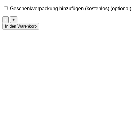
Geschenkverpackung hinzufügen (kostenlos)
(optional)
Halskette
Lebensbaum
In den Warenkorb
Aventurin
Menge