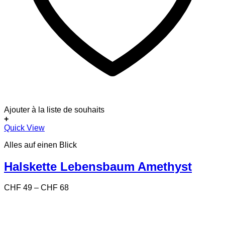
Ajouter à la liste de souhaits
+
Dieses
Quick View
Produkt
Alles auf einen Blick
weist
mehrere
Varianten
Halskette Lebensbaum Amethyst
auf.
Die
Preisspanne:
CHF
49
–
CHF
68
Optionen
CHF 49
können
bis
auf
CHF 68
der