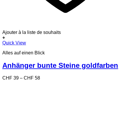
Ajouter à la liste de souhaits
+
Dieses
Quick View
Produkt
Alles auf einen Blick
weist
mehrere
Varianten
Anhänger bunte Steine goldfarben
auf.
Die
Preisspanne:
CHF
39
–
CHF
58
Optionen
CHF 39
können
bis
auf
CHF 58
der
Produktseite
gewählt
werden