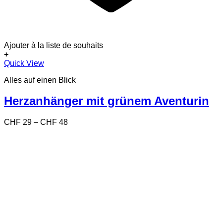
Ajouter à la liste de souhaits
+
Dieses
Quick View
Produkt
Alles auf einen Blick
weist
mehrere
Varianten
Herzanhänger mit grünem Aventurin
auf.
Die
Preisspanne:
CHF
29
–
CHF
48
Optionen
CHF 29
können
bis
auf
CHF 48
der
Produktseite
gewählt
werden