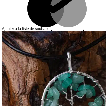
Ajouter à la liste de souhaits
V
T