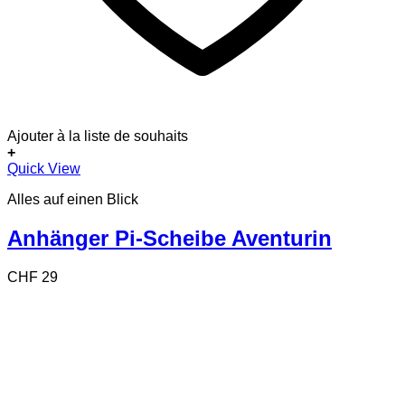
Ajouter à la liste de souhaits
+
Dieses
Quick View
Produkt
Alles auf einen Blick
weist
mehrere
Varianten
Anhänger Pi-Scheibe Aventurin
auf.
Die
CHF
29
Optionen
können
auf
der
Produktseite
gewählt
werden