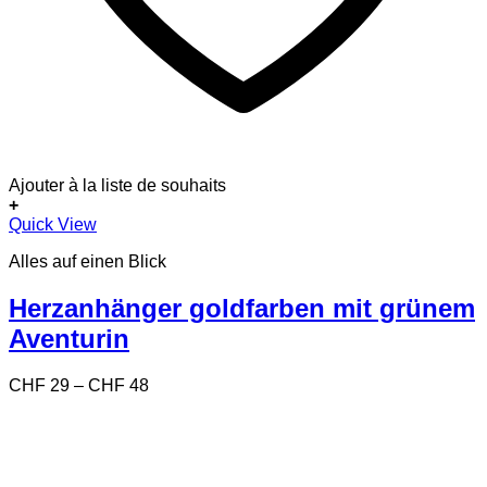
Ajouter à la liste de souhaits
+
Dieses
Quick View
Produkt
Alles auf einen Blick
weist
mehrere
Varianten
Herzanhänger goldfarben mit grünem
auf.
Aventurin
Die
Optionen
können
Preisspanne:
CHF
29
–
CHF
48
auf
CHF 29
der
bis
Produktseite
CHF 48
gewählt
werden