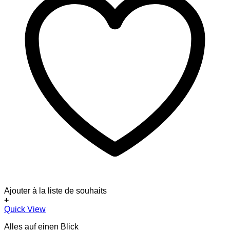
Ajouter à la liste de souhaits
+
Dieses
Quick View
Produkt
Alles auf einen Blick
weist