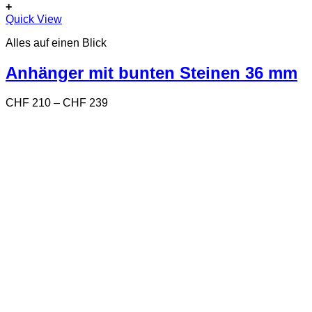
+
Dieses
Quick View
Produkt
Alles auf einen Blick
weist
mehrere
Varianten
Anhänger mit bunten Steinen 36 mm
auf.
Die
Preisspanne:
CHF
210
–
CHF
239
Optionen
CHF 210
können
bis
auf
CHF 239
der
Produktseite
gewählt
werden