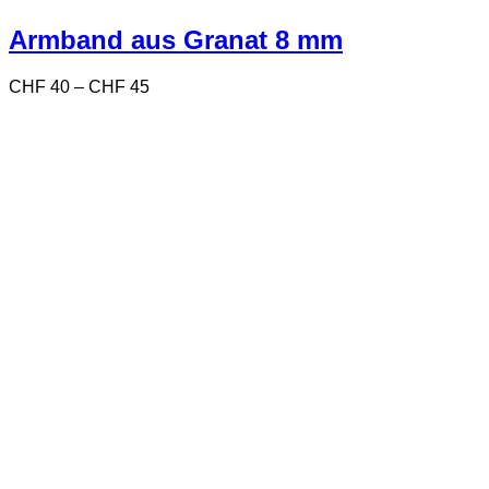
mehrere
Varianten
Armband aus Granat 8 mm
auf.
Die
Preisspanne:
CHF
40
–
CHF
45
Optionen
CHF 40
können
bis
auf
CHF 45
der
Produktseite
gewählt
werden