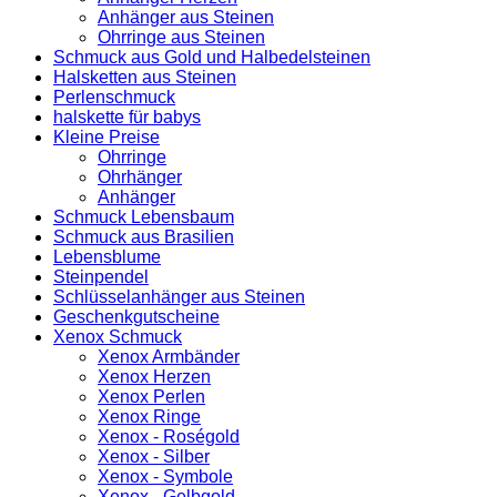
Anhänger aus Steinen
Ohrringe aus Steinen
Schmuck aus Gold und Halbedelsteinen
Halsketten aus Steinen
Perlenschmuck
halskette für babys
Kleine Preise
Ohrringe
Ohrhänger
Anhänger
Schmuck Lebensbaum
Schmuck aus Brasilien
Lebensblume
Steinpendel
Schlüsselanhänger aus Steinen
Geschenkgutscheine
Xenox Schmuck
Xenox Armbänder
Xenox Herzen
Xenox Perlen
Xenox Ringe
Xenox - Roségold
Xenox - Silber
Xenox - Symbole
Xenox - Gelbgold