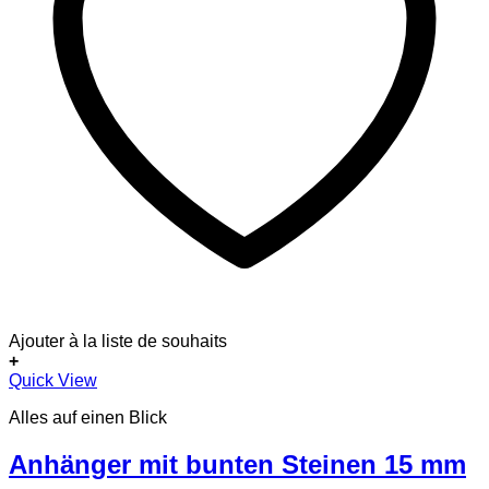
Ajouter à la liste de souhaits
+
Dieses
Quick View
Produkt
Alles auf einen Blick
weist
mehrere
Varianten
Anhänger mit bunten Steinen 15 mm
auf.