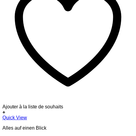
Ajouter à la liste de souhaits
+
Dieses
Quick View
Produkt
Alles auf einen Blick
weist
mehrere