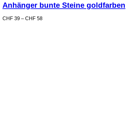
Varianten
Anhänger bunte Steine goldfarben
auf.
Die
Preisspanne:
CHF
39
–
CHF
58
Optionen
CHF 39
können
bis
auf
CHF 58
der
Produktseite
gewählt
werden