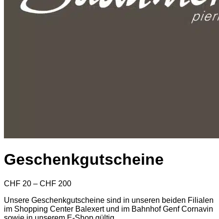
S
Geschenkgutscheine
Preisspanne:
CHF
20
–
CHF
200
CHF 20
Unsere Geschenkgutscheine sind in unseren beiden Filialen
bis
im Shopping Center Balexert und im Bahnhof Genf Cornavin
CHF 200
sowie in unserem E-Shop gültig.