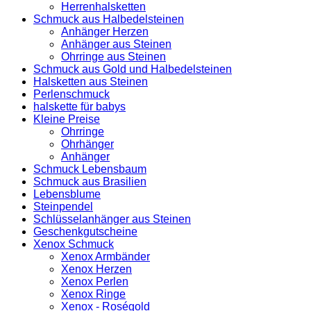
Herrenhalsketten
Schmuck aus Halbedelsteinen
Anhänger Herzen
Anhänger aus Steinen
Ohrringe aus Steinen
Schmuck aus Gold und Halbedelsteinen
Halsketten aus Steinen
Perlenschmuck
halskette für babys
Kleine Preise
Ohrringe
Ohrhänger
Anhänger
Schmuck Lebensbaum
Schmuck aus Brasilien
Lebensblume
Steinpendel
Schlüsselanhänger aus Steinen
Geschenkgutscheine
Xenox Schmuck
Xenox Armbänder
Xenox Herzen
Xenox Perlen
Xenox Ringe
Xenox - Roségold