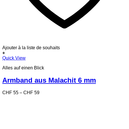
Ajouter à la liste de souhaits
+
Dieses
Quick View
Produkt
Alles auf einen Blick
weist
mehrere
Varianten
Armband aus Malachit 6 mm
auf.
Die
Preisspanne:
CHF
55
–
CHF
59
Optionen
CHF 55
können
bis
auf
CHF 59
der
Produktseite
gewählt
werden