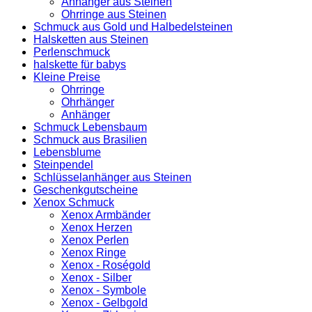
Anhänger aus Steinen
Ohrringe aus Steinen
Schmuck aus Gold und Halbedelsteinen
Halsketten aus Steinen
Perlenschmuck
halskette für babys
Kleine Preise
Ohrringe
Ohrhänger
Anhänger
Schmuck Lebensbaum
Schmuck aus Brasilien
Lebensblume
Steinpendel
Schlüsselanhänger aus Steinen
Geschenkgutscheine
Xenox Schmuck
Xenox Armbänder
Xenox Herzen
Xenox Perlen
Xenox Ringe
Xenox - Roségold
Xenox - Silber
Xenox - Symbole
Xenox - Gelbgold