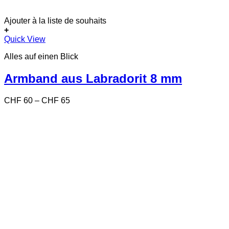
Ajouter à la liste de souhaits
+
Dieses
Quick View
Produkt
Alles auf einen Blick
weist
mehrere
Varianten
Armband aus Labradorit 8 mm
auf.
Die
Preisspanne:
CHF
60
–
CHF
65
Optionen
CHF 60
können
bis
auf
CHF 65
der
Produktseite
gewählt
werden