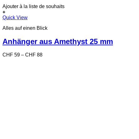
Ajouter à la liste de souhaits
+
Dieses
Quick View
Produkt
Alles auf einen Blick
weist
mehrere
Varianten
Anhänger aus Amethyst 25 mm
auf.
Die
Preisspanne:
CHF
59
–
CHF
88
Optionen
CHF 59
können
bis
auf
CHF 88
der
Produktseite
gewählt
werden