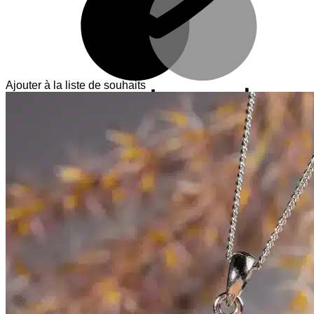
Ajouter à la liste de souhaits
V
T