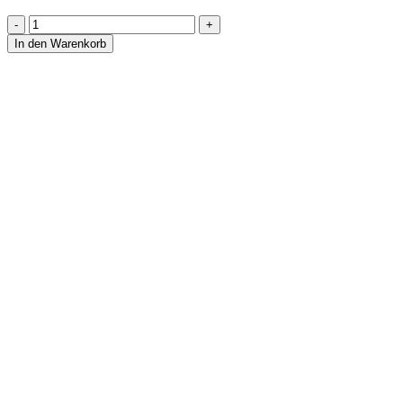
Cabochon-
Anhänger
In den Warenkorb
aus
Labradorit
Menge