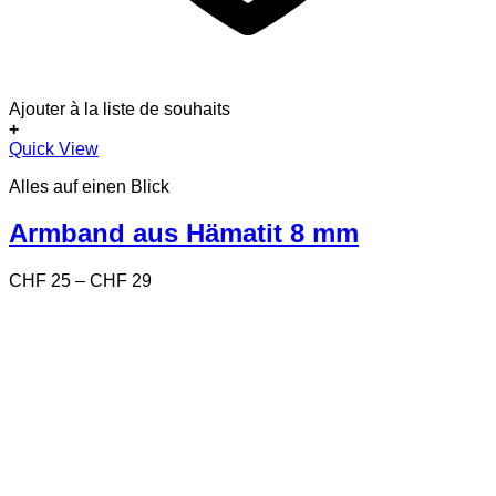
Ajouter à la liste de souhaits
+
Dieses
Quick View
Produkt
Alles auf einen Blick
weist
mehrere
Varianten
Armband aus Hämatit 8 mm
auf.
Die
Preisspanne:
CHF
25
–
CHF
29
Optionen
CHF 25
können
bis
auf
CHF 29
der
Produktseite
gewählt
werden