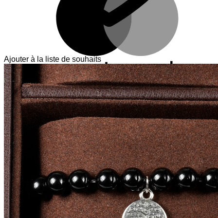
Ajouter à la liste de souhaits
V
T