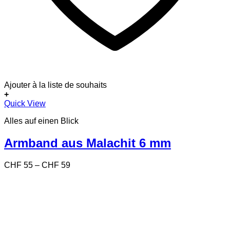
Ajouter à la liste de souhaits
+
Dieses
Quick View
Produkt
Alles auf einen Blick
weist
mehrere
Varianten
Armband aus Malachit 6 mm
auf.
Die
Preisspanne:
CHF
55
–
CHF
59
Optionen
CHF 55
können
bis
auf
CHF 59
der
Produktseite
gewählt
werden