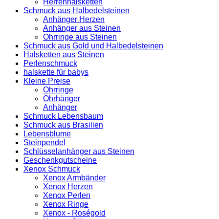
Herrenhalsketten
Schmuck aus Halbedelsteinen
Anhänger Herzen
Anhänger aus Steinen
Ohrringe aus Steinen
Schmuck aus Gold und Halbedelsteinen
Halsketten aus Steinen
Perlenschmuck
halskette für babys
Kleine Preise
Ohrringe
Ohrhänger
Anhänger
Schmuck Lebensbaum
Schmuck aus Brasilien
Lebensblume
Steinpendel
Schlüsselanhänger aus Steinen
Geschenkgutscheine
Xenox Schmuck
Xenox Armbänder
Xenox Herzen
Xenox Perlen
Xenox Ringe
Xenox - Roségold