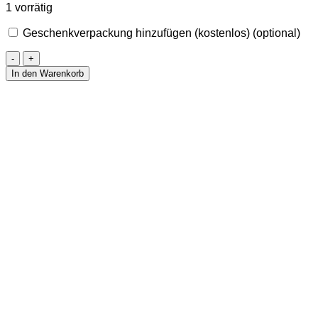
1 vorrätig
Geschenkverpackung hinzufügen (kostenlos)
(optional)
Armband
Lebensbaum
In den Warenkorb
aus
Onyx
Menge