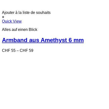
Ajouter à la liste de souhaits
+
Dieses
Quick View
Produkt
Alles auf einen Blick
weist
mehrere
Varianten
Armband aus Amethyst 6 mm
auf.
Die
Preisspanne:
CHF
55
–
CHF
59
Optionen
CHF 55
können
bis
auf
CHF 59
der
Produktseite
gewählt
werden