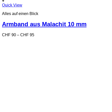
+
Dieses
Quick View
Produkt
Alles auf einen Blick
weist
mehrere
Varianten
Armband aus Malachit 10 mm
auf.
Die
Preisspanne:
CHF
90
–
CHF
95
Optionen
CHF 90
können
bis
auf
CHF 95
der
Produktseite
gewählt
werden