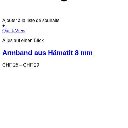
Ajouter à la liste de souhaits
+
Dieses
Quick View
Produkt
Alles auf einen Blick
weist
mehrere
Varianten
Armband aus Hämatit 8 mm
auf.
Die
Preisspanne:
CHF
25
–
CHF
29
Optionen
CHF 25
können
bis
auf
CHF 29
der
Produktseite
gewählt
werden