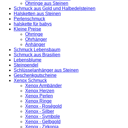
Ohrringe aus Steinen
Schmuck aus Gold und Halbedelsteinen
Halsketten aus Steinen
Perlenschmuck
halskette für babys
Kleine Preise
Ohrringe
Ohrhänger
Anhänger
Schmuck Lebensbaum
Schmuck aus Brasilien
Lebensblume
Steinpendel
Schlüsselanhänger aus Steinen
Geschenkgutscheine
Xenox Schmuck
Xenox Armbänder
Xenox Herzen
Xenox Perlen
Xenox Ringe
Xenox - Roségold
Xenox - Silber
Xenox - Symbole
Xenox - Gelbgold
Xenox - Zirkonia