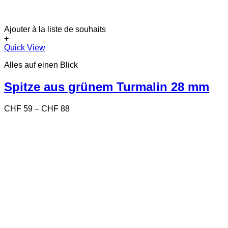
Ajouter à la liste de souhaits
+
Dieses
Quick View
Produkt
Alles auf einen Blick
weist
mehrere
Varianten
Spitze aus grünem Turmalin 28 mm
auf.
Die
Preisspanne:
CHF
59
–
CHF
88
Optionen
CHF 59
können
bis
auf
CHF 88
der
Produktseite
gewählt
werden