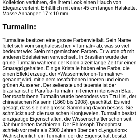
Kollektion verführen, die Ihrem Look einen Hauch von
Eleganz verleiht. Erhältlich mit einer 45 cm langen Halskette.
Masse Anhänger: 17 x 10 mm
Turmalin:
Turmaline besitzen eine grosse Farbenvielfalt. Sein Name
leitet sich vom singhalesischen «Turmali» ab, was so viel
bedeutet wie: Stein mit gemischten Farben. Er wurde oft mit
anderen Edelsteinen verwechselt. In Brasilien wurde der
grüne Turmalin während der Kolonialzeit lange Zeit für einen
Smaragd gehalten. Einige Kristalle haben eine Farbe, die
einen Effekt erzeugt, der «Wassermelonen-Turmaline»
genannt wird, mit einem rosafarbenen Inneren und einem
grünen Äusseren. Der seltenste und teuerste ist der
brasilianische Paraíba-Turmalin mit einem intensiven Blau.
Der rosafarbene Turmalin wurde besonders von Tzu Hsi, der
chinesischen Kaiserin (1860 bis 1908), geschätzt. Es wird
gesagt, dass sie eine grosse Sammlung davon besass. Sie
schmückt auch die russischen Kronjuwelen. Turmalin besitzt
einzigartige Eigenschaften, die Wissenschaftler schon seit
Jahrhunderten faszinieren. Der Philosoph Theophrast
schrieb vor mehr als 2300 Jahren über den «Lyngurion»:
Wahrscheinlich ein Turmalin, der die Eigenschaft besitzt,