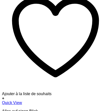
Ajouter à la liste de souhaits
+
Dieses
Quick View
Produkt