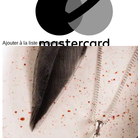
Ajouter à la liste de souhaits
V
T