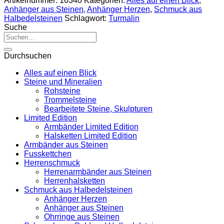
Artikelnummer:
16340
Kategorien:
Alles auf einen Blick
,
Anhänger aus Steinen
,
Anhänger Herzen
,
Schmuck aus
Halbedelsteinen
Schlagwort:
Turmalin
Suche
Suche
nach:
Durchsuchen
Alles auf einen Blick
Steine und Mineralien
Rohsteine
Trommelsteine
Bearbeitete Steine, Skulpturen
Limited Edition
Armbänder Limited Edition
Halsketten Limited Edition
Armbänder aus Steinen
Fusskettchen
Herrenschmuck
Herrenarmbänder aus Steinen
Herrenhalsketten
Schmuck aus Halbedelsteinen
Anhänger Herzen
Anhänger aus Steinen
Ohrringe aus Steinen