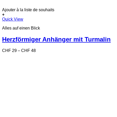
Ajouter à la liste de souhaits
+
Dieses
Quick View
Produkt
Alles auf einen Blick
weist
mehrere
Varianten
Herzförmiger Anhänger mit Turmalin
auf.
Die
Preisspanne:
CHF
29
–
CHF
48
Optionen
CHF 29
können
bis
auf
CHF 48
der
Produktseite
gewählt
werden