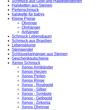
Schmuck aus Gold und Halbedelsteinen
Halsketten aus Steinen
Perlenschmuck
halskette für babys
Kleine Preise
Ohrringe
Ohrhänger
Anhänger
Schmuck Lebensbaum
Schmuck aus Brasilien
Lebensblume
Steinpendel
Schlüsselanhänger aus Steinen
Geschenkgutscheine
Xenox Schmuck
Xenox Armbänder
Xenox Herzen
Xenox Perlen
Xenox Ringe
Xenox - Roségold
Xenox - Silber
Xenox - Symbole
Xenox - Gelbgold
Xenox - Zirkonia
Xenox Ohrringe