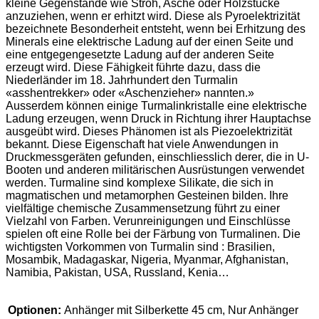
kleine Gegenstände wie Stroh, Asche oder Holzstücke
anzuziehen, wenn er erhitzt wird. Diese als Pyroelektrizität
bezeichnete Besonderheit entsteht, wenn bei Erhitzung des
Minerals eine elektrische Ladung auf der einen Seite und
eine entgegengesetzte Ladung auf der anderen Seite
erzeugt wird. Diese Fähigkeit führte dazu, dass die
Niederländer im 18. Jahrhundert den Turmalin
«asshentrekker» oder «Aschenzieher» nannten.»
Ausserdem können einige Turmalinkristalle eine elektrische
Ladung erzeugen, wenn Druck in Richtung ihrer Hauptachse
ausgeübt wird. Dieses Phänomen ist als Piezoelektrizität
bekannt. Diese Eigenschaft hat viele Anwendungen in
Druckmessgeräten gefunden, einschliesslich derer, die in U-
Booten und anderen militärischen Ausrüstungen verwendet
werden. Turmaline sind komplexe Silikate, die sich in
magmatischen und metamorphen Gesteinen bilden. Ihre
vielfältige chemische Zusammensetzung führt zu einer
Vielzahl von Farben. Verunreinigungen und Einschlüsse
spielen oft eine Rolle bei der Färbung von Turmalinen. Die
wichtigsten Vorkommen von Turmalin sind : Brasilien,
Mosambik, Madagaskar, Nigeria, Myanmar, Afghanistan,
Namibia, Pakistan, USA, Russland, Kenia…
Optionen:
Anhänger mit Silberkette 45 cm, Nur Anhänger