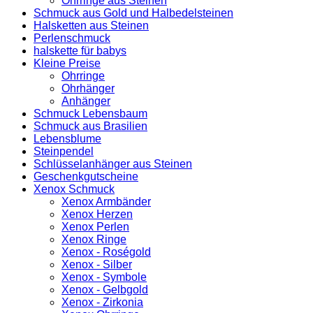
Ohrringe aus Steinen
Schmuck aus Gold und Halbedelsteinen
Halsketten aus Steinen
Perlenschmuck
halskette für babys
Kleine Preise
Ohrringe
Ohrhänger
Anhänger
Schmuck Lebensbaum
Schmuck aus Brasilien
Lebensblume
Steinpendel
Schlüsselanhänger aus Steinen
Geschenkgutscheine
Xenox Schmuck
Xenox Armbänder
Xenox Herzen
Xenox Perlen
Xenox Ringe
Xenox - Roségold
Xenox - Silber
Xenox - Symbole
Xenox - Gelbgold
Xenox - Zirkonia