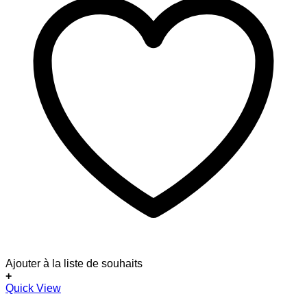
Ajouter à la liste de souhaits
+
Dieses
Quick View
Produkt