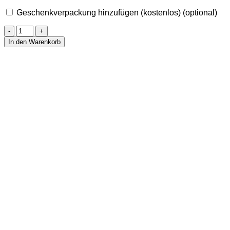
Geschenkverpackung hinzufügen (kostenlos)
(optional)
Ohrringe
aus
In den Warenkorb
Amethyst
ungeschliffen
Menge