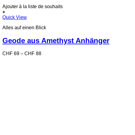
Ajouter à la liste de souhaits
+
Dieses
Quick View
Produkt
Alles auf einen Blick
weist
mehrere
Varianten
Geode aus Amethyst Anhänger
auf.
Die
Preisspanne:
CHF
69
–
CHF
88
Optionen
CHF 69
können
bis
auf
CHF 88
der
Produktseite
gewählt
werden