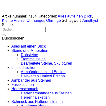
Artikelnummer:
7134
Kategorien:
Alles auf einen Blick
,
Kleine Preise
,
Ohrhänger
,
Ohrringe
Schlagwort:
Amethyst
Suche
Suche
nach:
Durchsuchen
Alles auf einen Blick
Steine und Mineralien
Rohsteine
Trommelsteine
Bearbeitete Steine, Skulpturen
Limited Edition
Armbänder Limited Edition
Halsketten Limited Edition
Armbänder aus Steinen
Fusskettchen
Herrenschmuck
Herrenarmbänder aus Steinen
Herrenhalsketten
Schmuck aus Halbedelsteinen
Anhänger Herzen