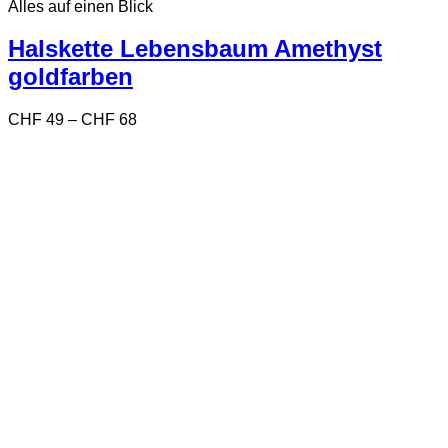
Alles auf einen Blick
weist
mehrere
Varianten
Halskette Lebensbaum Amethyst
auf.
goldfarben
Die
Optionen
können
Preisspanne:
CHF
49
–
CHF
68
auf
CHF 49
der
bis
Produktseite
CHF 68
gewählt
werden