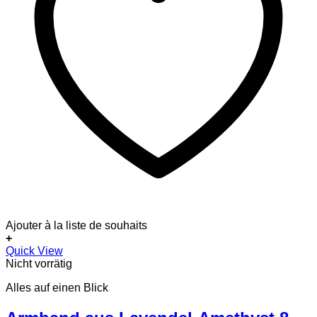
Ajouter à la liste de souhaits
+
Dieses
Quick View
Produkt
Nicht vorrätig
weist
Alles auf einen Blick
mehrere
Varianten
auf.