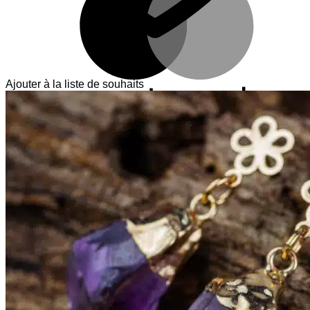
Ajouter à la liste de souhaits
V
T