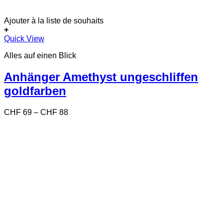
Ajouter à la liste de souhaits
+
Dieses
Quick View
Produkt
Alles auf einen Blick
weist
mehrere
Varianten
Anhänger Amethyst ungeschliffen
auf.
goldfarben
Die
Optionen
können
Preisspanne:
CHF
69
–
CHF
88
auf
CHF 69
der
bis
Produktseite
CHF 88
gewählt
werden