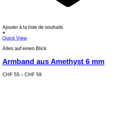
Ajouter à la liste de souhaits
+
Dieses
Quick View
Produkt
Alles auf einen Blick
weist
mehrere
Varianten
Armband aus Amethyst 6 mm
auf.
Die
Preisspanne:
CHF
55
–
CHF
59
Optionen
CHF 55
können
bis
auf
CHF 59
der
Produktseite
gewählt
werden