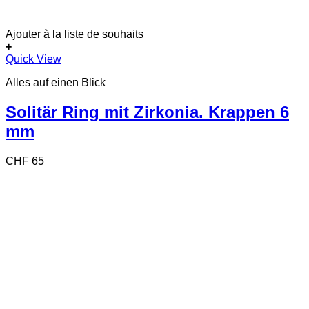
Ajouter à la liste de souhaits
+
Dieses
Quick View
Produkt
Alles auf einen Blick
weist
mehrere
Varianten
Solitär Ring mit Zirkonia. Krappen 6
auf.
mm
Die
Optionen
können
CHF
65
auf
der
Produktseite
gewählt
werden