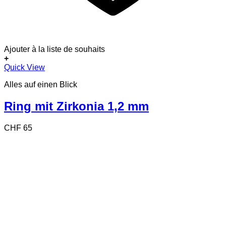
Ajouter à la liste de souhaits
+
Dieses
Quick View
Produkt
Alles auf einen Blick
weist
mehrere
Varianten
Ring mit Zirkonia 1,2 mm
auf.
Die
CHF
65
Optionen
können
auf
der
Produktseite
gewählt
werden