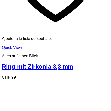
Ajouter à la liste de souhaits
+
Dieses
Quick View
Produkt
Alles auf einen Blick
weist
mehrere
Varianten
Ring mit Zirkonia 3,3 mm
auf.
Die
CHF
99
Optionen
können
auf
der
Produktseite
gewählt
werden