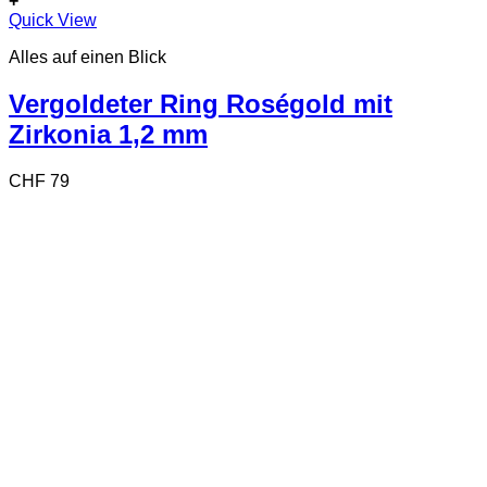
+
Dieses
Quick View
Produkt
Alles auf einen Blick
weist
mehrere
Varianten
Vergoldeter Ring Roségold mit
auf.
Zirkonia 1,2 mm
Die
Optionen
können
CHF
79
auf
der
Produktseite
gewählt
werden