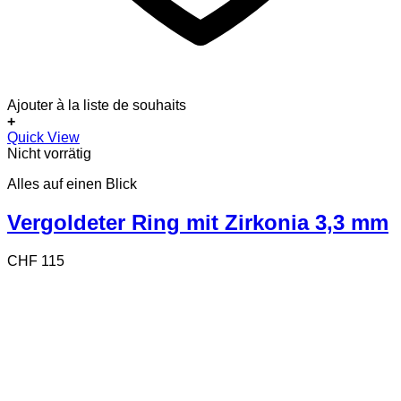
Ajouter à la liste de souhaits
+
Dieses
Quick View
Produkt
Nicht vorrätig
weist
Alles auf einen Blick
mehrere
Varianten
auf.
Vergoldeter Ring mit Zirkonia 3,3 mm
Die
Optionen
CHF
115
können
auf
der
Produktseite
gewählt
werden