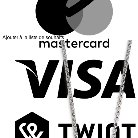
Ajouter à la liste de souhaits
V
T