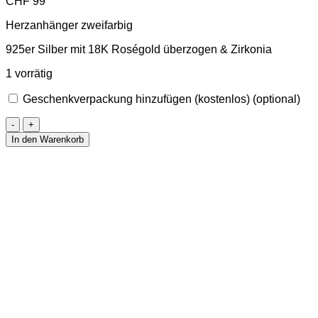
CHF
99
Herzanhänger zweifarbig
925er Silber mit 18K Roségold überzogen & Zirkonia
1 vorrätig
Geschenkverpackung hinzufügen (kostenlos)
(optional)
Halskette
mit
In den Warenkorb
Doppelherzanhänger
Roségold
Menge