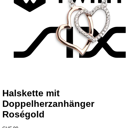
S
Halskette mit
Doppelherzanhänger
Roségold