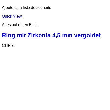
Ajouter à la liste de souhaits
+
Dieses
Quick View
Produkt
Alles auf einen Blick
weist
mehrere
Varianten
Ring mit Zirkonia 4,5 mm vergoldet
auf.
Die
CHF
75
Optionen
können
auf
der
Produktseite
gewählt
werden