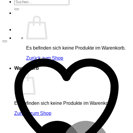
Suche
nach:
Es befinden sich keine Produkte im Warenkorb.
Zurück zum Shop
Warenkorb
Es befinden sich keine Produkte im Warenkorb.
Zurück zum Shop
M