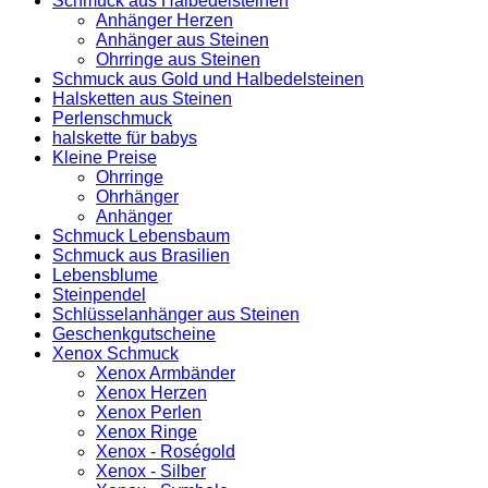
Schmuck aus Halbedelsteinen
Anhänger Herzen
Anhänger aus Steinen
Ohrringe aus Steinen
Schmuck aus Gold und Halbedelsteinen
Halsketten aus Steinen
Perlenschmuck
halskette für babys
Kleine Preise
Ohrringe
Ohrhänger
Anhänger
Schmuck Lebensbaum
Schmuck aus Brasilien
Lebensblume
Steinpendel
Schlüsselanhänger aus Steinen
Geschenkgutscheine
Xenox Schmuck
Xenox Armbänder
Xenox Herzen
Xenox Perlen
Xenox Ringe
Xenox - Roségold
Xenox - Silber