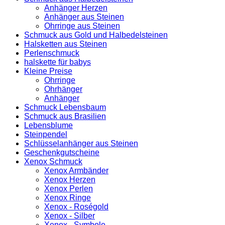
Anhänger Herzen
Anhänger aus Steinen
Ohrringe aus Steinen
Schmuck aus Gold und Halbedelsteinen
Halsketten aus Steinen
Perlenschmuck
halskette für babys
Kleine Preise
Ohrringe
Ohrhänger
Anhänger
Schmuck Lebensbaum
Schmuck aus Brasilien
Lebensblume
Steinpendel
Schlüsselanhänger aus Steinen
Geschenkgutscheine
Xenox Schmuck
Xenox Armbänder
Xenox Herzen
Xenox Perlen
Xenox Ringe
Xenox - Roségold
Xenox - Silber
Xenox - Symbole