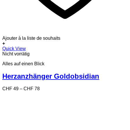
Ajouter à la liste de souhaits
+
Dieses
Quick View
Produkt
Nicht vorrätig
weist
Alles auf einen Blick
mehrere
Varianten
auf.
Herzanzhänger Goldobsidian
Die
Optionen
Preisspanne:
CHF
49
–
CHF
78
können
CHF 49
auf
bis
der
CHF 78
Produktseite
gewählt
werden