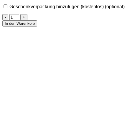
Geschenkverpackung hinzufügen (kostenlos)
(optional)
Rohstein
aus
In den Warenkorb
Mahagoni-
Obsidian
Menge