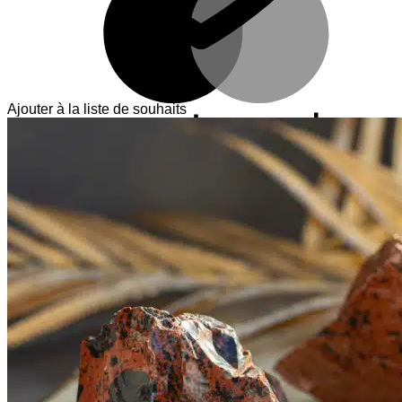
Ajouter à la liste de souhaits
V
T