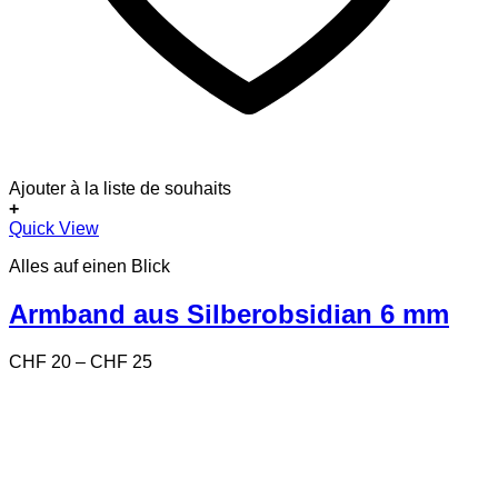
Ajouter à la liste de souhaits
+
Dieses
Quick View
Produkt
Alles auf einen Blick
weist
mehrere
Varianten
Armband aus Silberobsidian 6 mm
auf.
Die
Preisspanne:
CHF
20
–
CHF
25
Optionen
CHF 20
können
bis
auf
CHF 25
der
Produktseite
gewählt
werden