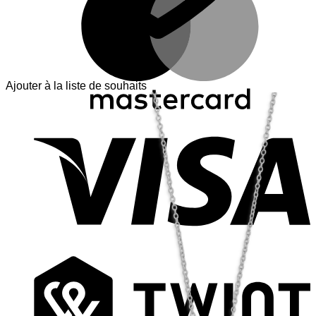
Ajouter à la liste de souhaits
V
T