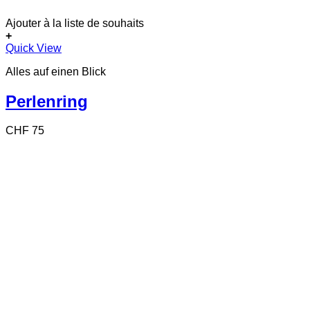
Ajouter à la liste de souhaits
+
Dieses
Quick View
Produkt
Alles auf einen Blick
weist
mehrere
Varianten
Perlenring
auf.
Die
CHF
75
Optionen
können
auf
der
Produktseite
gewählt
werden