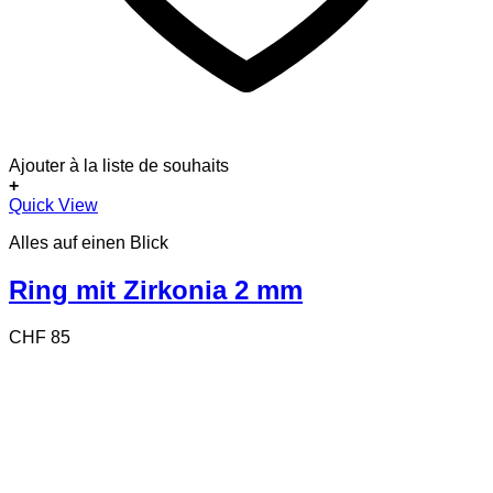
Ajouter à la liste de souhaits
+
Dieses
Quick View
Produkt
Alles auf einen Blick
weist
mehrere
Varianten
Ring mit Zirkonia 2 mm
auf.
Die
CHF
85
Optionen
können
auf
der
Produktseite
gewählt
werden