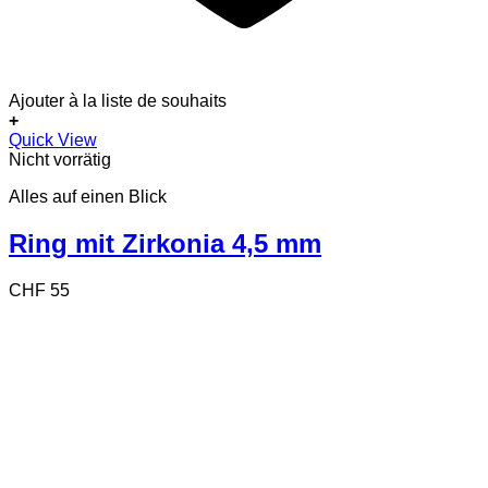
Ajouter à la liste de souhaits
+
Dieses
Quick View
Produkt
Nicht vorrätig
weist
Alles auf einen Blick
mehrere
Varianten
auf.
Ring mit Zirkonia 4,5 mm
Die
Optionen
CHF
55
können
auf
der
Produktseite
gewählt
werden