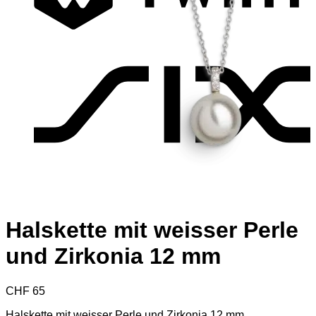
S
Halskette mit weisser Perle
und Zirkonia 12 mm
CHF
65
Halskette mit weisser Perle und Zirkonia 12 mm