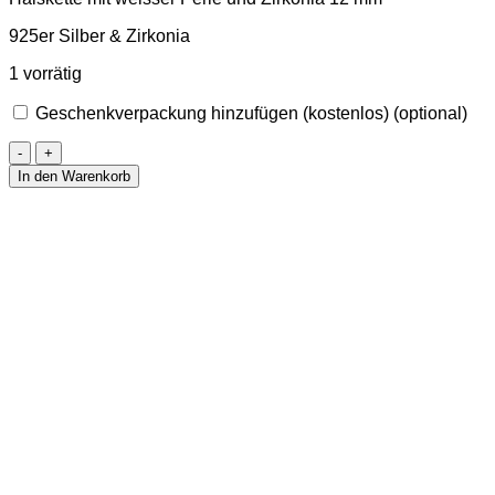
925er Silber & Zirkonia
1 vorrätig
Geschenkverpackung hinzufügen (kostenlos)
(optional)
Halskette
mit
In den Warenkorb
weisser
Perle
und
Zirkonia
12
mm
Menge