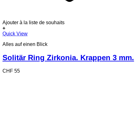
Ajouter à la liste de souhaits
+
Dieses
Quick View
Produkt
Alles auf einen Blick
weist
mehrere
Varianten
Solitär Ring Zirkonia. Krappen 3 mm.
auf.
Die
CHF
55
Optionen
können
auf
der
Produktseite
gewählt
werden