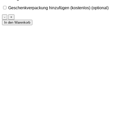
Geschenkverpackung hinzufügen (kostenlos)
(optional)
Ohrstecker
Lebensbaum
In den Warenkorb
Menge