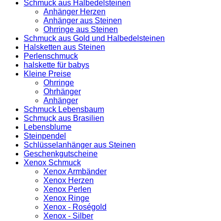
Schmuck aus Halbedelsteinen
Anhänger Herzen
Anhänger aus Steinen
Ohrringe aus Steinen
Schmuck aus Gold und Halbedelsteinen
Halsketten aus Steinen
Perlenschmuck
halskette für babys
Kleine Preise
Ohrringe
Ohrhänger
Anhänger
Schmuck Lebensbaum
Schmuck aus Brasilien
Lebensblume
Steinpendel
Schlüsselanhänger aus Steinen
Geschenkgutscheine
Xenox Schmuck
Xenox Armbänder
Xenox Herzen
Xenox Perlen
Xenox Ringe
Xenox - Roségold
Xenox - Silber