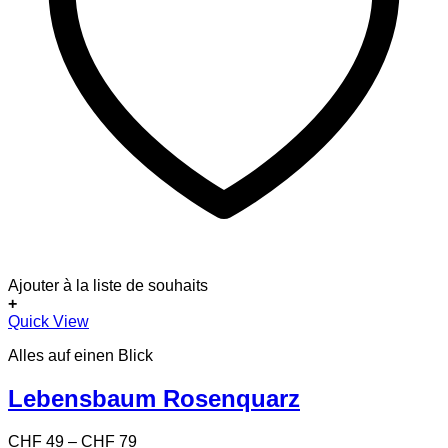
Ajouter à la liste de souhaits
+
Dieses
Quick View
Produkt
Alles auf einen Blick
weist
mehrere
Varianten
Lebensbaum Rosenquarz
auf.
Die
Preisspanne:
CHF
49
–
CHF
79
Optionen