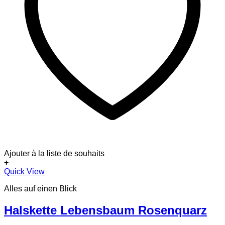
Ajouter à la liste de souhaits
+
Dieses
Quick View
Produkt
Alles auf einen Blick
weist
mehrere
Varianten
Halskette Lebensbaum Rosenquarz
auf.