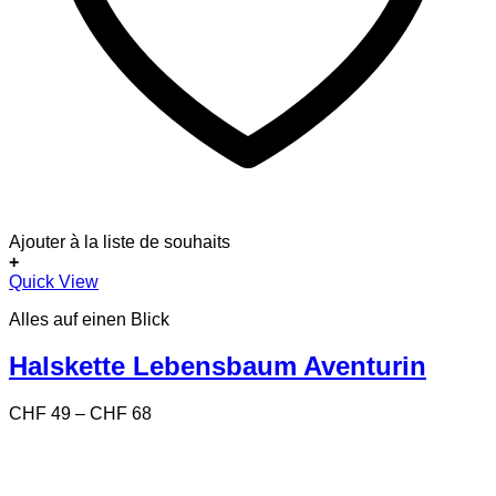
Ajouter à la liste de souhaits
+
Dieses
Quick View
Produkt
Alles auf einen Blick
weist
mehrere
Varianten
Halskette Lebensbaum Aventurin
auf.
Die
Preisspanne:
CHF
49
–
CHF
68
Optionen
CHF 49
können
bis
auf
CHF 68
der