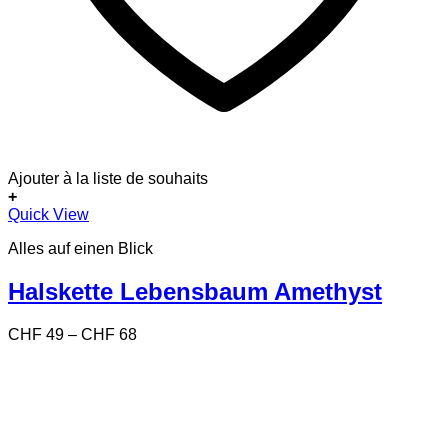
Ajouter à la liste de souhaits
+
Dieses
Quick View
Produkt
Alles auf einen Blick
weist
mehrere
Varianten
Halskette Lebensbaum Amethyst
auf.
Die
Preisspanne:
CHF
49
–
CHF
68
Optionen
CHF 49
können
bis
auf
CHF 68
der
Produktseite
gewählt
werden