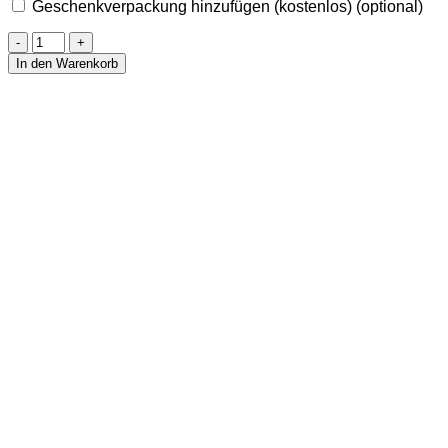
Geschenkverpackung hinzufügen (kostenlos)
(optional)
Ohrringe
aus
In den Warenkorb
Moosachat
10
mm
Menge