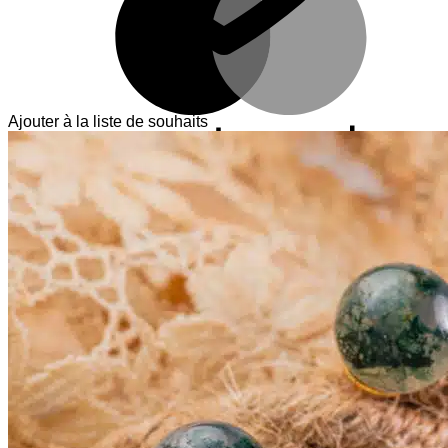
Ajouter à la liste de souhaits
V
T