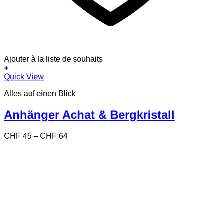
Ajouter à la liste de souhaits
+
Dieses
Quick View
Produkt
Alles auf einen Blick
weist
mehrere
Varianten
Anhänger Achat & Bergkristall
auf.
Die
Preisspanne:
CHF
45
–
CHF
64
Optionen
CHF 45
können
bis
auf
CHF 64
der
Produktseite
gewählt
werden