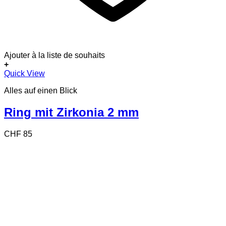
Ajouter à la liste de souhaits
+
Dieses
Quick View
Produkt
Alles auf einen Blick
weist
mehrere
Varianten
Ring mit Zirkonia 2 mm
auf.
Die
CHF
85
Optionen
können
auf
der
Produktseite
gewählt
werden