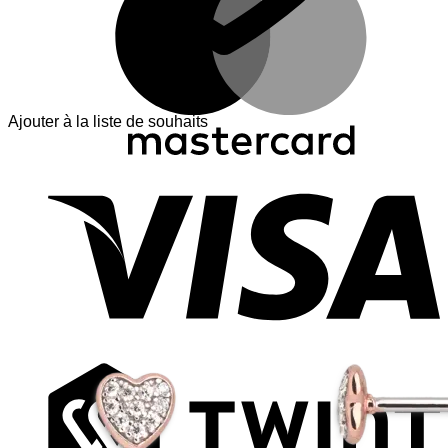
Ajouter à la liste de souhaits
V
T