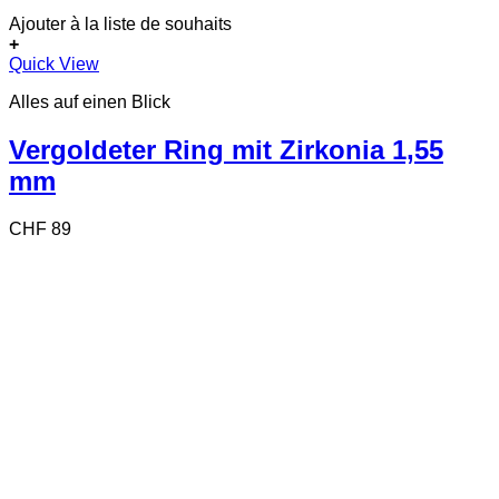
Ajouter à la liste de souhaits
+
Dieses
Quick View
Produkt
Alles auf einen Blick
weist
mehrere
Varianten
Vergoldeter Ring mit Zirkonia 1,55
auf.
mm
Die
Optionen
können
CHF
89
auf
der
Produktseite
gewählt
werden