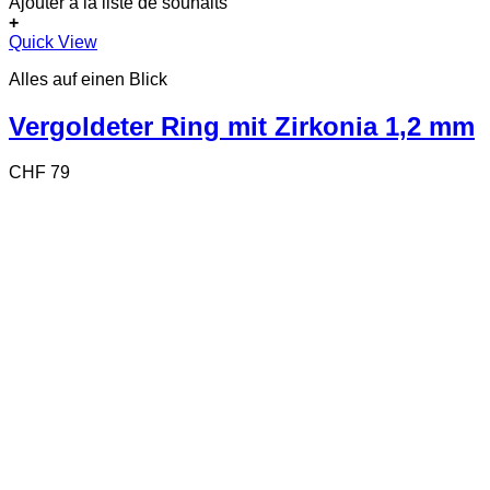
Ajouter à la liste de souhaits
+
Dieses
Quick View
Produkt
Alles auf einen Blick
weist
mehrere
Varianten
Vergoldeter Ring mit Zirkonia 1,2 mm
auf.
Die
CHF
79
Optionen
können
auf
der
Produktseite
gewählt
werden