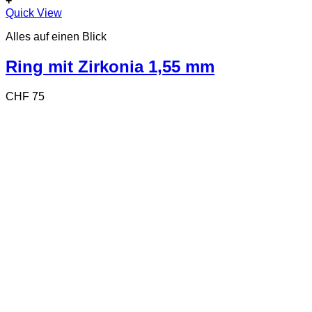
+
Dieses
Quick View
Produkt
Alles auf einen Blick
weist
mehrere
Varianten
Ring mit Zirkonia 1,55 mm
auf.
Die
CHF
75
Optionen
können
auf
der
Produktseite
gewählt
werden