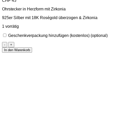
CHF
45
Ohrstecker in Herzform mit Zirkonia
925er Silber mit 18K Roségold überzogen & Zirkonia
1 vorrätig
Geschenkverpackung hinzufügen (kostenlos)
(optional)
Vergoldete
Ohrstecker
In den Warenkorb
Roségold
in
Herzform
mit
Zirkonia
5
mm
Menge