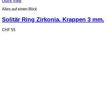
Dieses
Quick View
Produkt
Alles auf einen Blick
weist
mehrere
Varianten
Solitär Ring Zirkonia. Krappen 3 mm.
auf.
Die
CHF
55
Optionen
können
auf
der
Produktseite
gewählt
werden