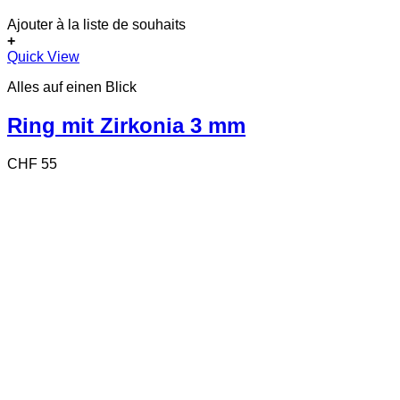
Ajouter à la liste de souhaits
+
Dieses
Quick View
Produkt
Alles auf einen Blick
weist
mehrere
Varianten
Ring mit Zirkonia 3 mm
auf.
Die
CHF
55
Optionen
können
auf
der
Produktseite
gewählt
werden