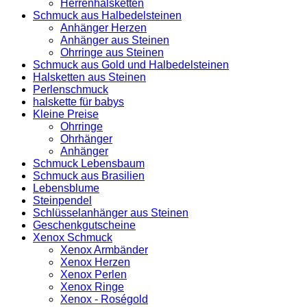
Herrenhalsketten
Schmuck aus Halbedelsteinen
Anhänger Herzen
Anhänger aus Steinen
Ohrringe aus Steinen
Schmuck aus Gold und Halbedelsteinen
Halsketten aus Steinen
Perlenschmuck
halskette für babys
Kleine Preise
Ohrringe
Ohrhänger
Anhänger
Schmuck Lebensbaum
Schmuck aus Brasilien
Lebensblume
Steinpendel
Schlüsselanhänger aus Steinen
Geschenkgutscheine
Xenox Schmuck
Xenox Armbänder
Xenox Herzen
Xenox Perlen
Xenox Ringe
Xenox - Roségold