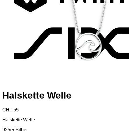
S
Halskette Welle
CHF
55
Halskette Welle
925er Silber