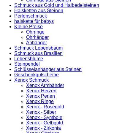
Schmuck aus Gold und Halbedelsteinen
Halsketten aus Steinen
Perlenschmuck
halskette für babys
Kleine Preise
Ohrringe
Ohrhänger
Anhänger
Schmuck Lebensbaum
Schmuck aus Brasilien
Lebensblume
Steinpendel
Schlüsselanhänger aus Steinen
Geschenkgutscheine
Xenox Schmuck
Xenox Armbänder
Xenox Herzen
Xenox Perlen
Xenox Ringe
Xenox - Roségold
Xenox - Silber
Xenox - Symbole
Xenox - Gelbgold
Xenox - Zirkonia