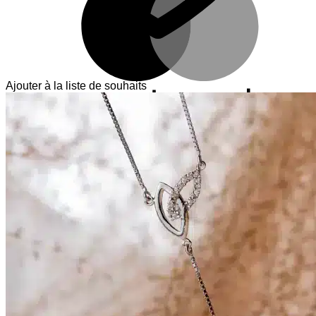
Ajouter à la liste de souhaits
V
T