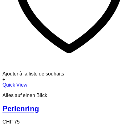
Ajouter à la liste de souhaits
+
Dieses
Quick View
Produkt
Alles auf einen Blick
weist
mehrere
Varianten
Perlenring
auf.
Die
CHF
75
Optionen
können
auf