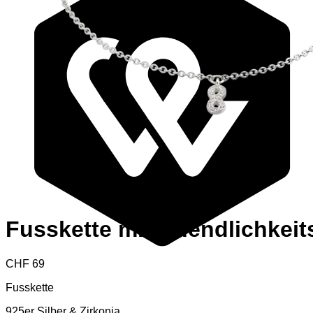
Fusskette mit Unendlichkei
CHF
69
Fusskette
925er Silber & Zirkonia