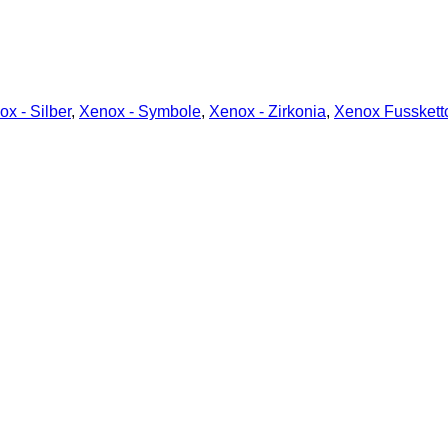
x - Silber
,
Xenox - Symbole
,
Xenox - Zirkonia
,
Xenox Fusskett