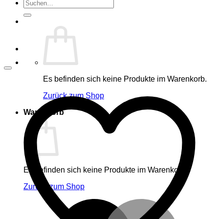
Suche
nach:
Es befinden sich keine Produkte im Warenkorb.
Zurück zum Shop
Warenkorb
Es befinden sich keine Produkte im Warenkorb.
Zurück zum Shop
M