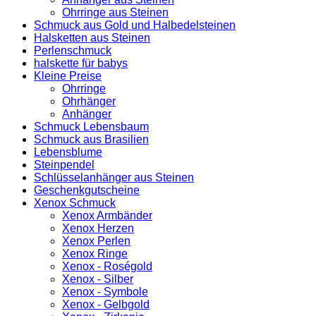
Ohrringe aus Steinen
Schmuck aus Gold und Halbedelsteinen
Halsketten aus Steinen
Perlenschmuck
halskette für babys
Kleine Preise
Ohrringe
Ohrhänger
Anhänger
Schmuck Lebensbaum
Schmuck aus Brasilien
Lebensblume
Steinpendel
Schlüsselanhänger aus Steinen
Geschenkgutscheine
Xenox Schmuck
Xenox Armbänder
Xenox Herzen
Xenox Perlen
Xenox Ringe
Xenox - Roségold
Xenox - Silber
Xenox - Symbole
Xenox - Gelbgold