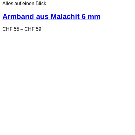
Alles auf einen Blick
weist
mehrere
Varianten
Armband aus Malachit 6 mm
auf.
Die
Preisspanne:
CHF
55
–
CHF
59
Optionen
CHF 55
können
bis
auf
CHF 59
der
Produktseite
gewählt
werden