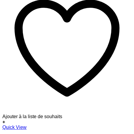
Ajouter à la liste de souhaits
+
Dieses
Quick View
Produkt