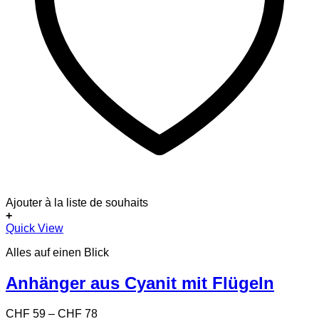
Ajouter à la liste de souhaits
+
Dieses
Quick View
Produkt
Alles auf einen Blick
weist
mehrere
Varianten
Anhänger aus Cyanit mit Flügeln
auf.
Die
Preisspanne:
CHF
59
–
CHF
78
Optionen