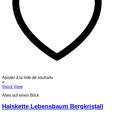
Ajouter à la liste de souhaits
+
Dieses
Quick View
Produkt
Alles auf einen Blick
weist
mehrere
Varianten
Halskette Lebensbaum Bergkristall
auf.
Die