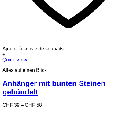
Ajouter à la liste de souhaits
+
Dieses
Quick View
Produkt
Alles auf einen Blick
weist
mehrere
Varianten
Anhänger mit bunten Steinen
auf.
gebündelt
Die
Optionen
können
Preisspanne:
CHF
39
–
CHF
58
auf
CHF 39
der
bis
Produktseite
CHF 58
gewählt
werden