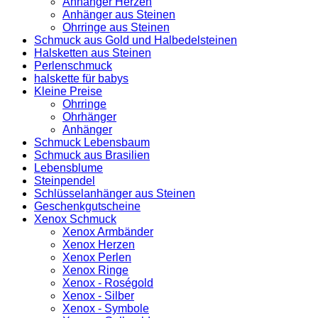
Anhänger Herzen
Anhänger aus Steinen
Ohrringe aus Steinen
Schmuck aus Gold und Halbedelsteinen
Halsketten aus Steinen
Perlenschmuck
halskette für babys
Kleine Preise
Ohrringe
Ohrhänger
Anhänger
Schmuck Lebensbaum
Schmuck aus Brasilien
Lebensblume
Steinpendel
Schlüsselanhänger aus Steinen
Geschenkgutscheine
Xenox Schmuck
Xenox Armbänder
Xenox Herzen
Xenox Perlen
Xenox Ringe
Xenox - Roségold
Xenox - Silber
Xenox - Symbole