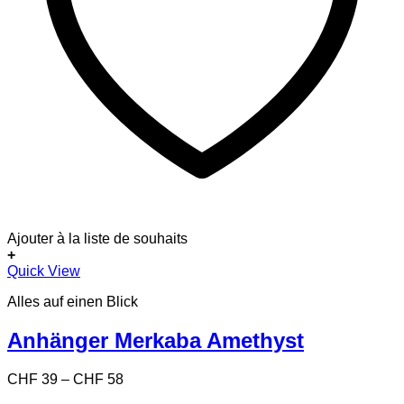
Ajouter à la liste de souhaits
+
Dieses
Quick View
Produkt
Alles auf einen Blick
weist
mehrere
Varianten
Anhänger Merkaba Amethyst
auf.
Die
Preisspanne:
CHF
39
–
CHF
58
Optionen
CHF 39
können