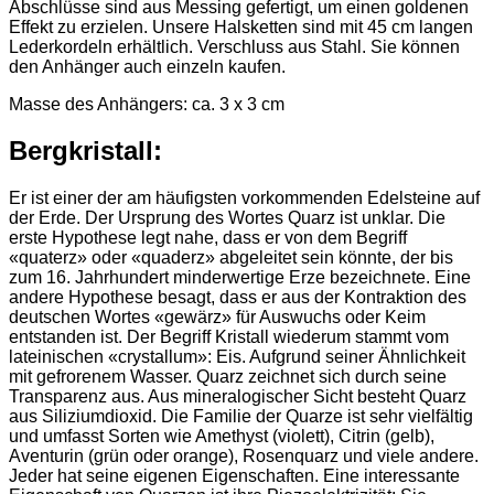
Abschlüsse sind aus Messing gefertigt, um einen goldenen
Effekt zu erzielen. Unsere Halsketten sind mit 45 cm langen
Lederkordeln erhältlich. Verschluss aus Stahl. Sie können
den Anhänger auch einzeln kaufen.
Masse des Anhängers: ca. 3 x 3 cm
Bergkristall:
Er ist einer der am häufigsten vorkommenden Edelsteine auf
der Erde. Der Ursprung des Wortes Quarz ist unklar. Die
erste Hypothese legt nahe, dass er von dem Begriff
«quaterz» oder «quaderz» abgeleitet sein könnte, der bis
zum 16. Jahrhundert minderwertige Erze bezeichnete. Eine
andere Hypothese besagt, dass er aus der Kontraktion des
deutschen Wortes «gewärz» für Auswuchs oder Keim
entstanden ist. Der Begriff Kristall wiederum stammt vom
lateinischen «crystallum»: Eis. Aufgrund seiner Ähnlichkeit
mit gefrorenem Wasser. Quarz zeichnet sich durch seine
Transparenz aus. Aus mineralogischer Sicht besteht Quarz
aus Siliziumdioxid. Die Familie der Quarze ist sehr vielfältig
und umfasst Sorten wie Amethyst (violett), Citrin (gelb),
Aventurin (grün oder orange), Rosenquarz und viele andere.
Jeder hat seine eigenen Eigenschaften. Eine interessante