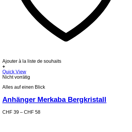
Ajouter à la liste de souhaits
+
Dieses
Quick View
Produkt
Nicht vorrätig
weist
Alles auf einen Blick
mehrere
Varianten
auf.
Anhänger Merkaba Bergkristall
Die
Optionen
Preisspanne:
CHF
39
–
CHF
58
können
CHF 39
auf
bis
der
CHF 58
Produktseite