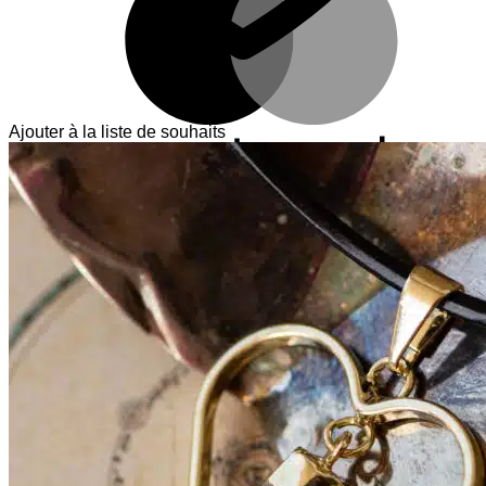
Ajouter à la liste de souhaits
V
T