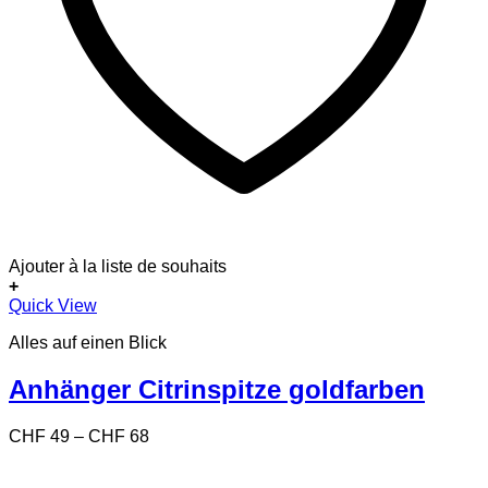
Ajouter à la liste de souhaits
+
Dieses
Quick View
Produkt
Alles auf einen Blick
weist
mehrere
Varianten
Anhänger Citrinspitze goldfarben
auf.
Die
Preisspanne:
CHF
49
–
CHF
68
Optionen
CHF 49
können
bis
auf