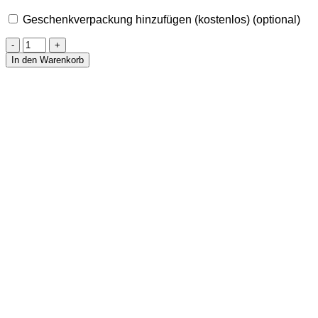
Geschenkverpackung hinzufügen (kostenlos)
(optional)
Herzanhänger
mit
In den Warenkorb
Bergkristall
goldfarben
Menge