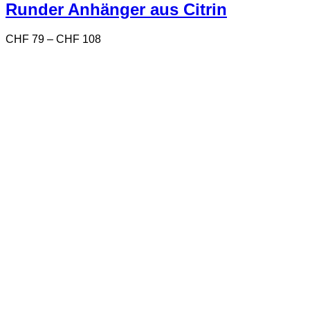
Varianten
Runder Anhänger aus Citrin
auf.
Die
Preisspanne:
CHF
79
–
CHF
108
Optionen
CHF 79
können
bis
auf
CHF 108
der
Produktseite
gewählt
werden