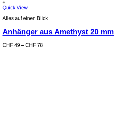
+
Dieses
Quick View
Produkt
Alles auf einen Blick
weist
mehrere
Varianten
Anhänger aus Amethyst 20 mm
auf.
Die
Preisspanne:
CHF
49
–
CHF
78
Optionen
CHF 49
können
bis
auf
CHF 78
der
Produktseite
gewählt
werden