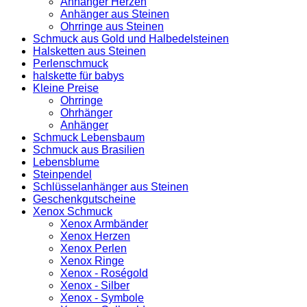
Anhänger Herzen
Anhänger aus Steinen
Ohrringe aus Steinen
Schmuck aus Gold und Halbedelsteinen
Halsketten aus Steinen
Perlenschmuck
halskette für babys
Kleine Preise
Ohrringe
Ohrhänger
Anhänger
Schmuck Lebensbaum
Schmuck aus Brasilien
Lebensblume
Steinpendel
Schlüsselanhänger aus Steinen
Geschenkgutscheine
Xenox Schmuck
Xenox Armbänder
Xenox Herzen
Xenox Perlen
Xenox Ringe
Xenox - Roségold
Xenox - Silber
Xenox - Symbole