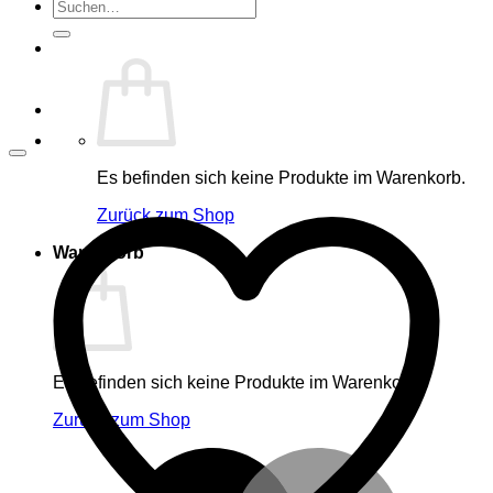
Suche
nach:
Es befinden sich keine Produkte im Warenkorb.
Zurück zum Shop
Warenkorb
Es befinden sich keine Produkte im Warenkorb.
Zurück zum Shop
M