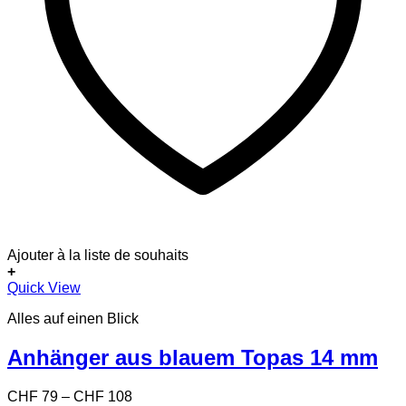
Ajouter à la liste de souhaits
+
Dieses
Quick View
Produkt
Alles auf einen Blick
weist
mehrere
Varianten
Anhänger aus blauem Topas 14 mm
auf.
Die
Preisspanne:
CHF
79
–
CHF
108
Optionen