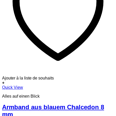
Ajouter à la liste de souhaits
+
Dieses
Quick View
Produkt
Alles auf einen Blick
weist
mehrere
Varianten
Armband aus blauem Chalcedon 8
auf.
mm
Die