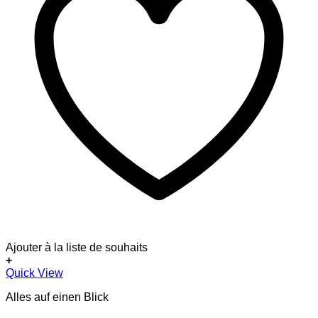
Ajouter à la liste de souhaits
+
Dieses
Quick View
Produkt
Alles auf einen Blick
weist
mehrere