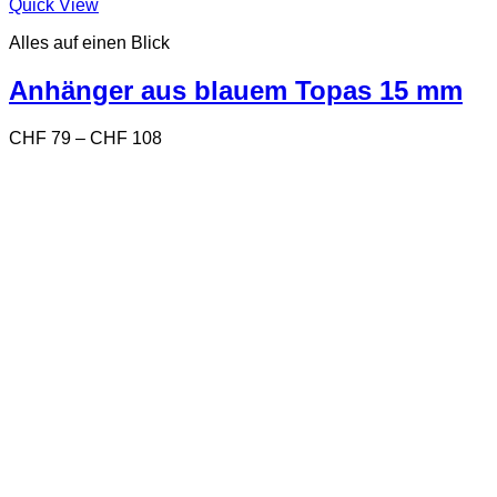
Dieses
Quick View
Produkt
Alles auf einen Blick
weist
mehrere
Varianten
Anhänger aus blauem Topas 15 mm
auf.
Die
Preisspanne:
CHF
79
–
CHF
108
Optionen
CHF 79
können
bis
auf
CHF 108
der
Produktseite
gewählt
werden