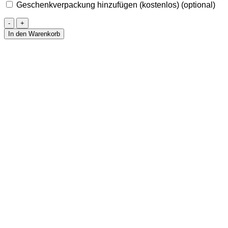
Geschenkverpackung hinzufügen (kostenlos)
(optional)
Spitze
aus
In den Warenkorb
Chalcedon
45
mm
Menge