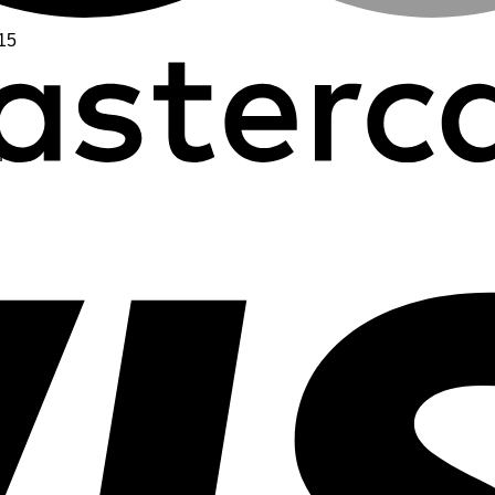
15
F
29