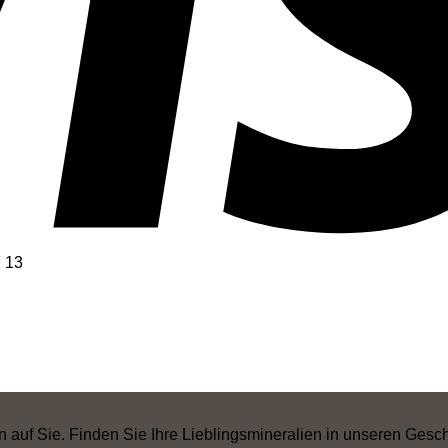
Preisspanne:
CHF 3
bis
CHF 13
F
13
uf Sie. Finden Sie Ihre Lieblingsmineralien in unseren Geschä