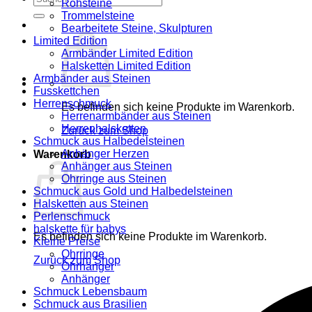
Rohsteine
nach:
Trommelsteine
Bearbeitete Steine, Skulpturen
Limited Edition
Armbänder Limited Edition
Halsketten Limited Edition
Armbänder aus Steinen
Fusskettchen
Herrenschmuck
Es befinden sich keine Produkte im Warenkorb.
Herrenarmbänder aus Steinen
Herrenhalsketten
Zurück zum Shop
Schmuck aus Halbedelsteinen
Anhänger Herzen
Warenkorb
Anhänger aus Steinen
Ohrringe aus Steinen
Schmuck aus Gold und Halbedelsteinen
Halsketten aus Steinen
Perlenschmuck
halskette für babys
Es befinden sich keine Produkte im Warenkorb.
Kleine Preise
Ohrringe
Zurück zum Shop
Ohrhänger
Anhänger
Schmuck Lebensbaum
Schmuck aus Brasilien