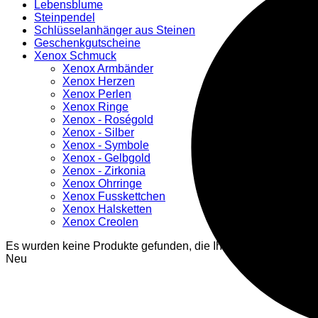
Lebensblume
Steinpendel
Schlüsselanhänger aus Steinen
Geschenkgutscheine
Xenox Schmuck
Xenox Armbänder
Xenox Herzen
Xenox Perlen
Xenox Ringe
Xenox - Roségold
Xenox - Silber
Xenox - Symbole
Xenox - Gelbgold
Xenox - Zirkonia
Xenox Ohrringe
Xenox Fusskettchen
Xenox Halsketten
Xenox Creolen
Es wurden keine Produkte gefunden, die Ihrer Auswahl entsp
Neu