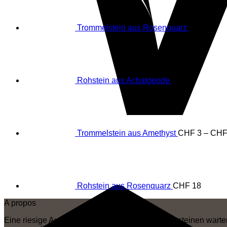
Trommelstein aus Rosenquarz
CHF
2
Rohstein aus Achatgeode
CHF
8
Trommelstein aus Amethyst
CHF
3
–
CH
Rohstein aus Rosenquarz
CHF
18
A propos
Eine riesige Auswahl an Schmuck und Schmucksteinen warten a