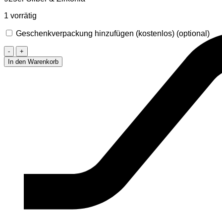
1 vorrätig
Geschenkverpackung hinzufügen (kostenlos)
(optional)
Ohrstecker
mit
In den Warenkorb
Zirkonia
5
mm
Menge