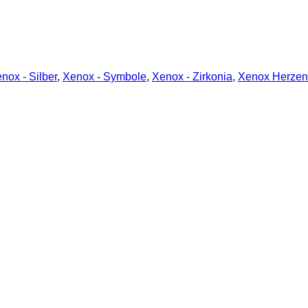
nox - Silber
,
Xenox - Symbole
,
Xenox - Zirkonia
,
Xenox Herzen