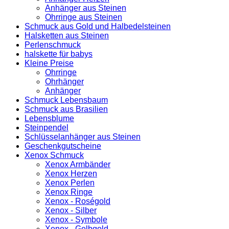
Anhänger aus Steinen
Ohrringe aus Steinen
Schmuck aus Gold und Halbedelsteinen
Halsketten aus Steinen
Perlenschmuck
halskette für babys
Kleine Preise
Ohrringe
Ohrhänger
Anhänger
Schmuck Lebensbaum
Schmuck aus Brasilien
Lebensblume
Steinpendel
Schlüsselanhänger aus Steinen
Geschenkgutscheine
Xenox Schmuck
Xenox Armbänder
Xenox Herzen
Xenox Perlen
Xenox Ringe
Xenox - Roségold
Xenox - Silber
Xenox - Symbole
Xenox - Gelbgold