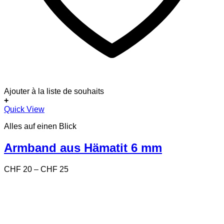
Ajouter à la liste de souhaits
+
Dieses
Quick View
Produkt
Alles auf einen Blick
weist
mehrere
Varianten
Armband aus Hämatit 6 mm
auf.
Die
Preisspanne:
CHF
20
–
CHF
25
Optionen
CHF 20
können
bis
auf
CHF 25
der
Produktseite
gewählt