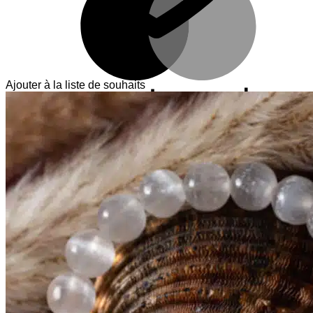
Ajouter à la liste de souhaits
V
T