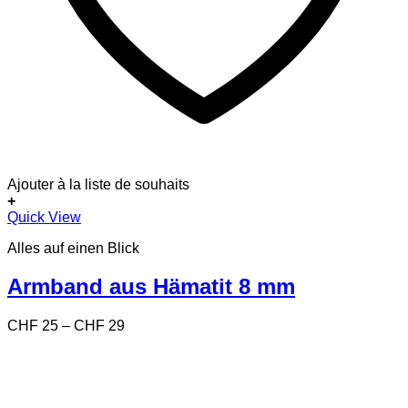
Ajouter à la liste de souhaits
+
Dieses
Quick View
Produkt
Alles auf einen Blick
weist
mehrere
Varianten
Armband aus Hämatit 8 mm
auf.
Die
Preisspanne:
CHF
25
–
CHF
29
Optionen
CHF 25
können
bis
auf
CHF 29
der
Produktseite