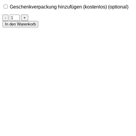
Geschenkverpackung hinzufügen (kostenlos)
(optional)
Armband
aus
In den Warenkorb
Selenit
10
mm
Menge