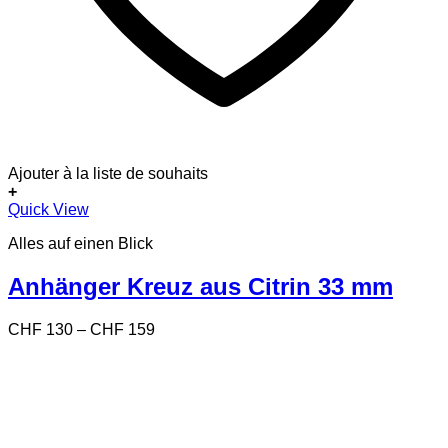
Ajouter à la liste de souhaits
+
Dieses
Quick View
Produkt
Alles auf einen Blick
weist
mehrere
Varianten
Anhänger Kreuz aus Citrin 33 mm
auf.
Die
Preisspanne:
CHF
130
–
CHF
159
Optionen
CHF 130
können
bis
auf
CHF 159
der
Produktseite
gewählt
werden