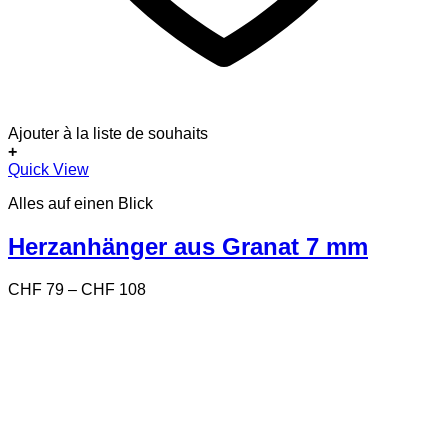
Ajouter à la liste de souhaits
+
Dieses
Quick View
Produkt
Alles auf einen Blick
weist
mehrere
Varianten
Herzanhänger aus Granat 7 mm
auf.
Die
Preisspanne:
CHF
79
–
CHF
108
Optionen
CHF 79
können
bis
auf
CHF 108
der
Produktseite
gewählt
werden