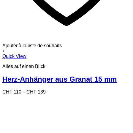
Ajouter à la liste de souhaits
+
Dieses
Quick View
Produkt
Alles auf einen Blick
weist
mehrere
Varianten
Herz-Anhänger aus Granat 15 mm
auf.
Die
Preisspanne:
CHF
110
–
CHF
139
Optionen
CHF 110
können
bis
auf
CHF 139
der
Produktseite
gewählt
werden