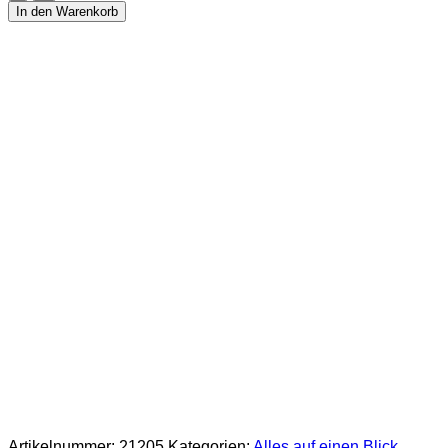
aus
In den Warenkorb
Boulder-
Opal
Menge
Artikelnummer:
21205
Kategorien:
Alles auf einen Blick
,