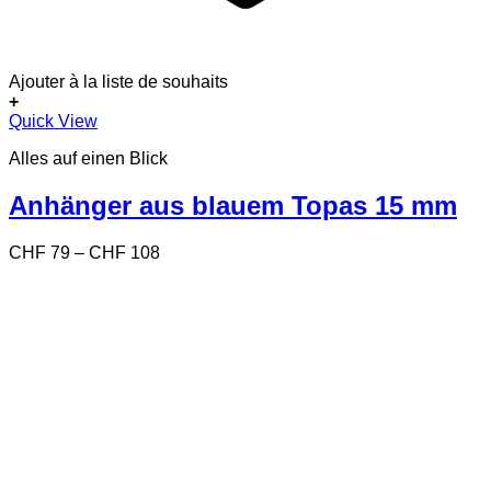
Ajouter à la liste de souhaits
+
Dieses
Quick View
Produkt
Alles auf einen Blick
weist
mehrere
Varianten
Anhänger aus blauem Topas 15 mm
auf.
Die
Preisspanne:
CHF
79
–
CHF
108
Optionen
CHF 79
können
bis
auf
CHF 108
der
Produktseite
gewählt
werden