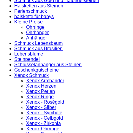
Schmuck aus Gold und Halbedelsteinen
Halsketten aus Steinen
Perlenschmuck
halskette für babys
Kleine Preise
Ohrringe
Ohrhänger
Anhänger
Schmuck Lebensbaum
Schmuck aus Brasilien
Lebensblume
Steinpendel
Schlüsselanhänger aus Steinen
Geschenkgutscheine
Xenox Schmuck
Xenox Armbänder
Xenox Herzen
Xenox Perlen
Xenox Ringe
Xenox - Roségold
Xenox - Silber
Xenox - Symbole
Xenox - Gelbgold
Xenox - Zirkonia
Xenox Ohrringe