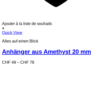
Ajouter à la liste de souhaits
+
Dieses
Quick View
Produkt
Alles auf einen Blick
weist
mehrere
Varianten
Anhänger aus Amethyst 20 mm
auf.
Die
Preisspanne:
CHF
49
–
CHF
78
Optionen
CHF 49
können
bis
auf
CHF 78
der
Produktseite
gewählt
werden