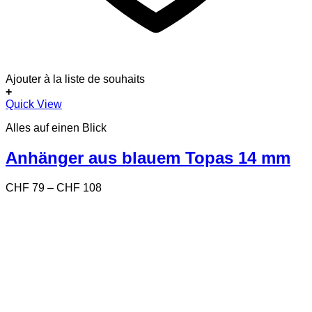
Ajouter à la liste de souhaits
+
Dieses
Quick View
Produkt
Alles auf einen Blick
weist
mehrere
Varianten
Anhänger aus blauem Topas 14 mm
auf.
Die
Preisspanne:
CHF
79
–
CHF
108
Optionen
CHF 79
können
bis
auf
CHF 108
der
Produktseite
gewählt
werden