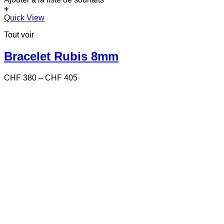
+
Ce
Quick View
produit
Tout voir
a
plusieurs
variations.
Bracelet Rubis 8mm
Les
options
Price
CHF
380
–
CHF
405
peuvent
range:
être
CHF 380
choisies
through
sur
CHF 405
la
page
du
produit