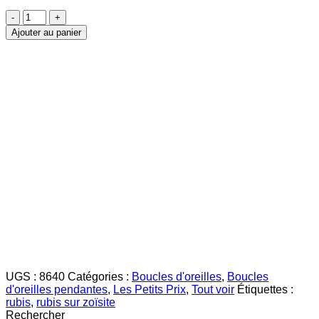
quantité
de
Ajouter au panier
Rubis
sur
Zoïsite
Boucles
d'Oreilles
10mm
UGS :
8640
Catégories :
Boucles d'oreilles
,
Boucles
d'oreilles pendantes
,
Les Petits Prix
,
Tout voir
Étiquettes :
rubis
,
rubis sur zoïsite
Rechercher