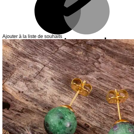
Ajouter à la liste de souhaits
V
T