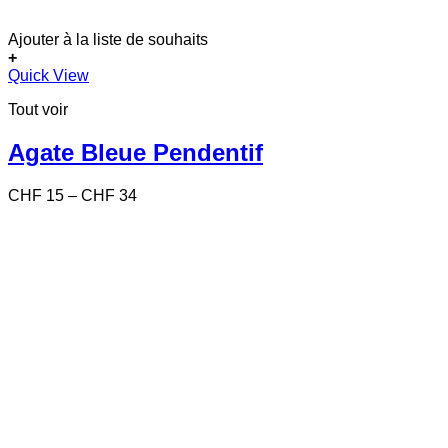
Ajouter à la liste de souhaits
+
Ce
Quick View
produit
Tout voir
a
plusieurs
variations.
Agate Bleue Pendentif
Les
options
Price
CHF
15
–
CHF
34
peuvent
range:
être
CHF 15
choisies
through
sur
CHF 34
la
page
du
produit