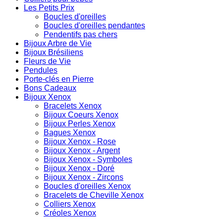
Les Petits Prix
Boucles d'oreilles
Boucles d'oreilles pendantes
Pendentifs pas chers
Bijoux Arbre de Vie
Bijoux Brésiliens
Fleurs de Vie
Pendules
Porte-clés en Pierre
Bons Cadeaux
Bijoux Xenox
Bracelets Xenox
Bijoux Coeurs Xenox
Bijoux Perles Xenox
Bagues Xenox
Bijoux Xenox - Rose
Bijoux Xenox - Argent
Bijoux Xenox - Symboles
Bijoux Xenox - Doré
Bijoux Xenox - Zircons
Boucles d'oreilles Xenox
Bracelets de Cheville Xenox
Colliers Xenox
Créoles Xenox