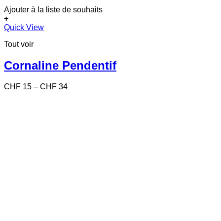
Ajouter à la liste de souhaits
+
Ce
Quick View
produit
Tout voir
a
plusieurs
variations.
Cornaline Pendentif
Les
options
Price
CHF
15
–
CHF
34
peuvent
range:
être
CHF 15
choisies
through
sur
CHF 34
la
page
du
produit