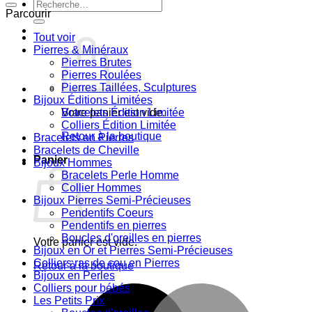
Recherche
Parcourir
pour :
Tout voir
Pierres & Minéraux
Pierres Brutes
Pierres Roulées
Pierres Taillées, Sculptures
Bijoux Éditions Limitées
Votre panier est vide.
Bracelets Édition Limitée
Colliers Édition Limitée
Retour à la boutique
Bracelets en Pierres
Bracelets de Cheville
Panier
Bijoux Hommes
Bracelets Perle Homme
Collier Hommes
Bijoux Pierres Semi-Précieuses
Pendentifs Coeurs
Pendentifs en pierres
Boucles d'oreilles en pierres
Votre panier est vide.
Bijoux en Or et Pierres Semi-Précieuses
Colliers ras de cou en Pierres
Retour à la boutique
Bijoux en Perles
Colliers pour bébés
M
Les Petits Prix