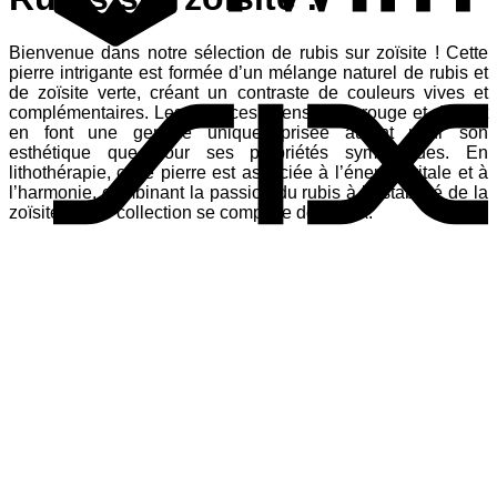
Bienvenue dans notre sélection de rubis sur zoïsite ! Cette
S
pierre intrigante est formée d’un mélange naturel de rubis et
de zoïsite verte, créant un contraste de couleurs vives et
complémentaires. Les nuances intenses de rouge et de vert
en font une gemme unique, prisée autant pour son
esthétique que pour ses propriétés symboliques. En
lithothérapie, cette pierre est associée à l’énergie vitale et à
l’harmonie, combinant la passion du rubis à la stabilité de la
zoïsite. Notre collection se compose de bijoux.