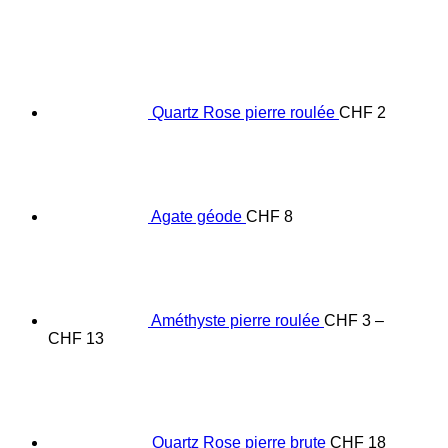
Quartz Rose pierre roulée
CHF
2
Agate géode
CHF
8
Améthyste pierre roulée
CHF
3
–
Price
CHF
13
range:
CHF 3
through
CHF 13
Quartz Rose pierre brute
CHF
18