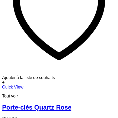
Ajouter à la liste de souhaits
+
Ce
Quick View
produit
Tout voir
a
plusieurs
variations.
Porte-clés Quartz Rose
Les
options