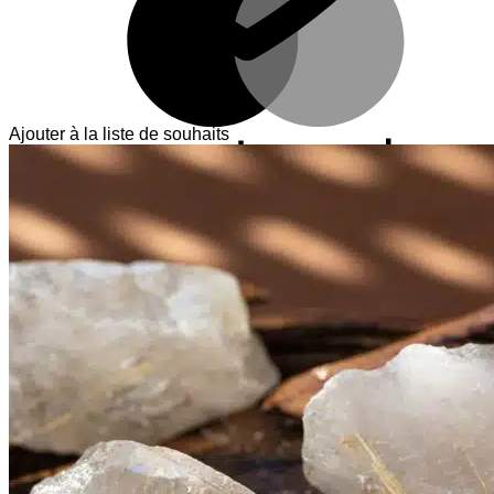
Ajouter à la liste de souhaits
V
T