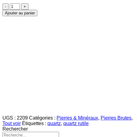
quantité
de
Ajouter au panier
Quartz
Rutile
pierre
brute
UGS :
2209
Catégories :
Pierres & Minéraux
,
Pierres Brutes
,
Tout voir
Étiquettes :
quartz
,
quartz rutile
Rechercher
Recherche