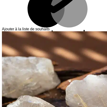
Ajouter à la liste de souhaits
V
T