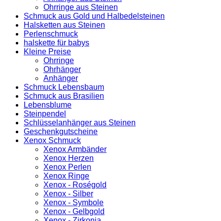
Ohrringe aus Steinen
Schmuck aus Gold und Halbedelsteinen
Halsketten aus Steinen
Perlenschmuck
halskette für babys
Kleine Preise
Ohrringe
Ohrhänger
Anhänger
Schmuck Lebensbaum
Schmuck aus Brasilien
Lebensblume
Steinpendel
Schlüsselanhänger aus Steinen
Geschenkgutscheine
Xenox Schmuck
Xenox Armbänder
Xenox Herzen
Xenox Perlen
Xenox Ringe
Xenox - Roségold
Xenox - Silber
Xenox - Symbole
Xenox - Gelbgold
Xenox - Zirkonia