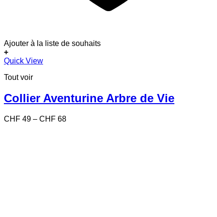
Ajouter à la liste de souhaits
+
Ce
Quick View
produit
Tout voir
a
plusieurs
variations.
Collier Aventurine Arbre de Vie
Les
options
Price
CHF
49
–
CHF
68
peuvent
range:
être
CHF 49
choisies
through
sur
CHF 68
la
page
du
produit