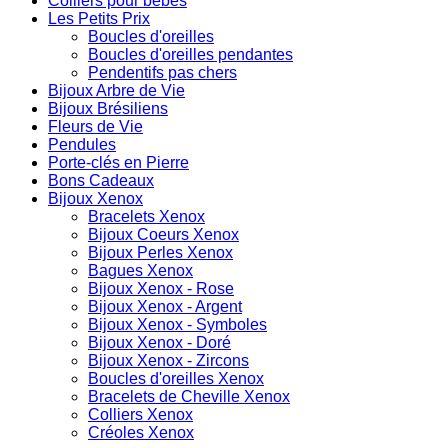
Colliers pour bébés
Les Petits Prix
Boucles d'oreilles
Boucles d'oreilles pendantes
Pendentifs pas chers
Bijoux Arbre de Vie
Bijoux Brésiliens
Fleurs de Vie
Pendules
Porte-clés en Pierre
Bons Cadeaux
Bijoux Xenox
Bracelets Xenox
Bijoux Coeurs Xenox
Bijoux Perles Xenox
Bagues Xenox
Bijoux Xenox - Rose
Bijoux Xenox - Argent
Bijoux Xenox - Symboles
Bijoux Xenox - Doré
Bijoux Xenox - Zircons
Boucles d'oreilles Xenox
Bracelets de Cheville Xenox
Colliers Xenox
Créoles Xenox