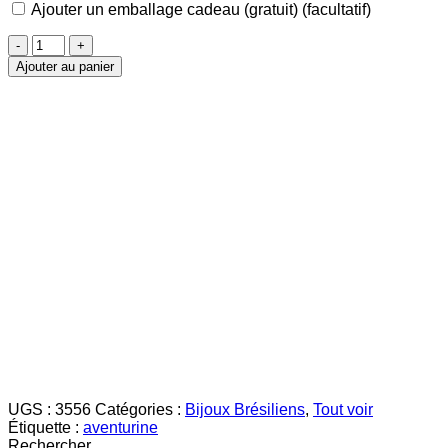
Ajouter un emballage cadeau (gratuit)
(facultatif)
quantité
de
Ajouter au panier
Pendentif
Coeur
Aventurine
Doré
UGS :
3556
Catégories :
Bijoux Brésiliens
,
Tout voir
Étiquette :
aventurine
Rechercher