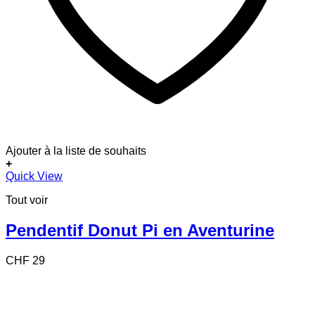
Ajouter à la liste de souhaits
+
Ce
Quick View
produit
Tout voir
a
plusieurs
variations.
Pendentif Donut Pi en Aventurine
Les
options
CHF
29
peuvent
être
choisies
sur
la