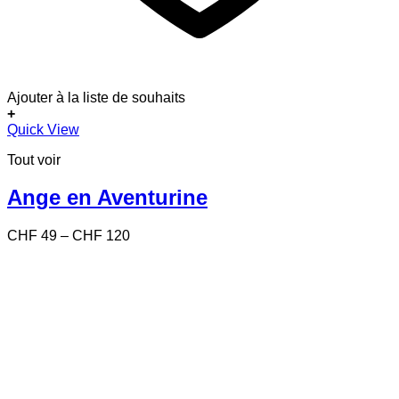
Ajouter à la liste de souhaits
+
Ce
Quick View
produit
Tout voir
a
plusieurs
variations.
Ange en Aventurine
Les
options
Price
CHF
49
–
CHF
120
peuvent
range:
être
CHF 49
choisies
through
sur
CHF 120
la
page
du
produit