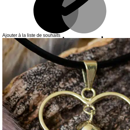
Ajouter à la liste de souhaits
V
T