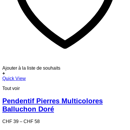
Ajouter à la liste de souhaits
+
Ce
Quick View
produit
Tout voir
a
plusieurs
variations.
Pendentif Pierres Multicolores
Les
Balluchon Doré
options
peuvent
être
Price
CHF
39
–
CHF
58
choisies
range: