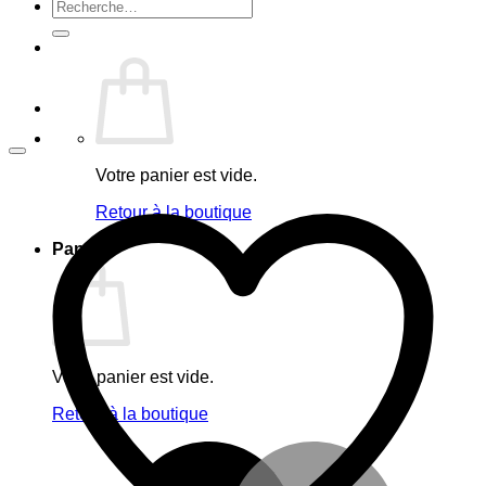
Recherche
pour :
Votre panier est vide.
Retour à la boutique
Panier
Votre panier est vide.
Retour à la boutique
M