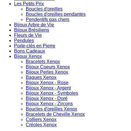
Les Petits Prix
Boucles d'oreilles
Boucles d'oreilles pendantes
Pendentifs pas chers
Bijoux Arbre de Vie
Bijoux Brésiliens
Fleurs de Vie
Pendules
Porte-clés en Pierre
Bons Cadeaux
Bijoux Xenox
Bracelets Xenox
Bijoux Coeurs Xenox
Bijoux Perles Xenox
Bagues Xenox
Bijoux Xenox - Rose
Bijoux Xenox - Argent
Bijoux Xenox - Symboles
Bijoux Xenox - Doré
Bijoux Xenox - Zircons
Boucles d'oreilles Xenox
Bracelets de Cheville Xenox
Colliers Xenox
Créoles Xenox