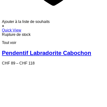
Ajouter à la liste de souhaits
+
Ce
Quick View
produit
Rupture de stock
a
Tout voir
plusieurs
variations.
Les
Pendentif Labradorite Cabochon
options
peuvent
Price
CHF
89
–
CHF
118
être
range:
choisies
CHF 89
sur
through
la
CHF 118
page
du
produit