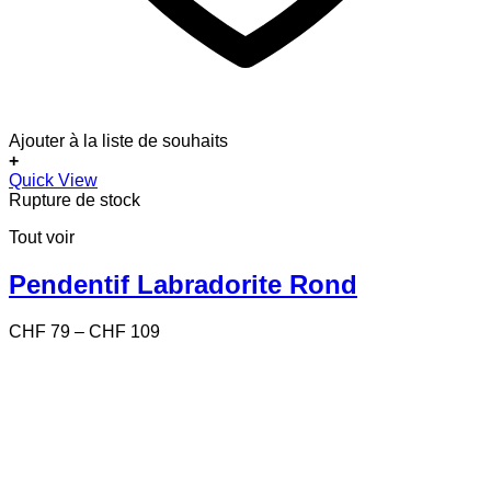
Ajouter à la liste de souhaits
+
Ce
Quick View
produit
Rupture de stock
a
Tout voir
plusieurs
variations.
Les
Pendentif Labradorite Rond
options
peuvent
Price
CHF
79
–
CHF
109
être
range:
choisies
CHF 79
sur
through
la
CHF 109
page
du
produit