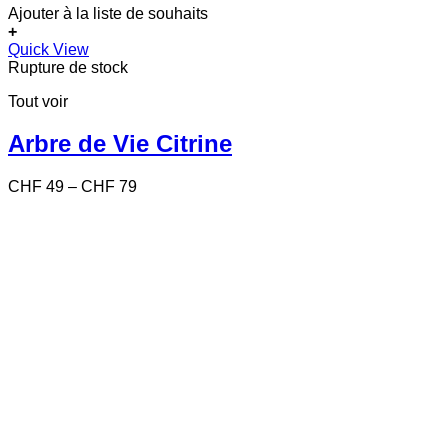
Ajouter à la liste de souhaits
+
Ce
Quick View
produit
Rupture de stock
a
Tout voir
plusieurs
variations.
Les
Arbre de Vie Citrine
options
peuvent
Price
CHF
49
–
CHF
79
être
range:
choisies
CHF 49
sur
through
la
CHF 79
page
du
produit