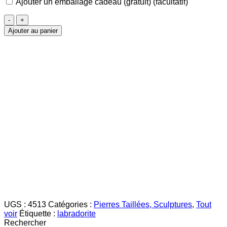
Ajouter un emballage cadeau (gratuit)
(facultatif)
quantité
de
Ajouter au panier
Labradorite
Bleu
&
Violet
UGS :
4513
Catégories :
Pierres Taillées, Sculptures
,
Tout
voir
Étiquette :
labradorite
Rechercher