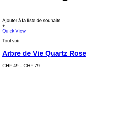
Ajouter à la liste de souhaits
+
Ce
Quick View
produit
Tout voir
a
plusieurs
variations.
Arbre de Vie Quartz Rose
Les
options
Price
CHF
49
–
CHF
79
peuvent
range:
être
CHF 49
choisies
through
sur
CHF 79
la
page
du
produit