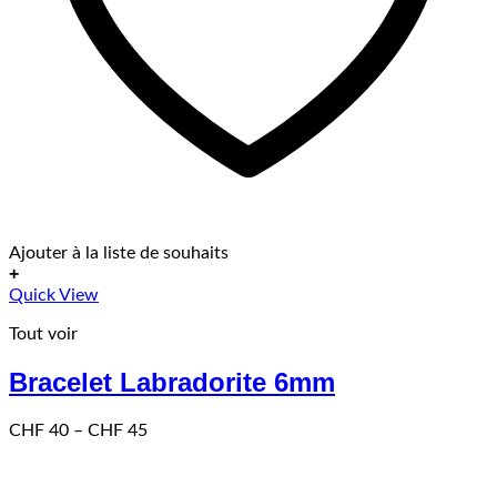
Ajouter à la liste de souhaits
+
Ce
Quick View
produit
Tout voir
a
plusieurs
Bracelet Labradorite 6mm
variations.
Les
options
Price
CHF
40
–
CHF
45
peuvent
range:
être
CHF 40
choisies
through