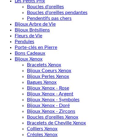
Les Petits Prix
Boucles d'oreilles
Boucles d'oreilles pendantes
Pendentifs pas chers
Bijoux Arbre de Vie
Bijoux Brésiliens
Fleurs de Vie
Pendules
Porte-clés en Pierre
Bons Cadeaux
Bijoux Xenox
Bracelets Xenox
Bijoux Coeurs Xenox
Bijoux Perles Xenox
Bagues Xenox
Bijoux Xenox - Rose
Bijoux Xenox - Argent
Bijoux Xenox - Symboles
Bijoux Xenox - Doré
Bijoux Xenox - Zircons
Boucles d'oreilles Xenox
Bracelets de Cheville Xenox
Colliers Xenox
Créoles Xenox