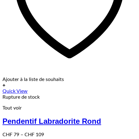
Ajouter à la liste de souhaits
+
Ce
Quick View
produit
Rupture de stock
a
Tout voir
plusieurs
variations.
Pendentif Labradorite Rond
Les
options
peuvent
Price
CHF
79
–
CHF
109
être