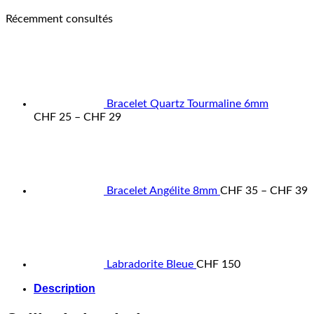
Récemment consultés
Bracelet Quartz Tourmaline 6mm
Price
CHF
25
–
CHF
29
range:
P
CHF 25
r
through
C
CHF 29
t
C
Bracelet Angélite 8mm
CHF
35
–
CHF
39
Labradorite Bleue
CHF
150
Description