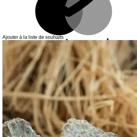
Ajouter à la liste de souhaits
V
T