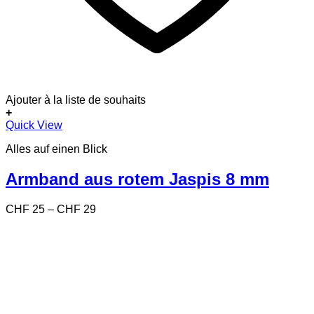
Ajouter à la liste de souhaits
+
Dieses
Quick View
Produkt
Alles auf einen Blick
weist
mehrere
Varianten
Armband aus rotem Jaspis 8 mm
auf.
Die
Preisspanne:
CHF
25
–
CHF
29
Optionen
CHF 25
können
bis
auf
CHF 29
der
Produktseite
gewählt
werden