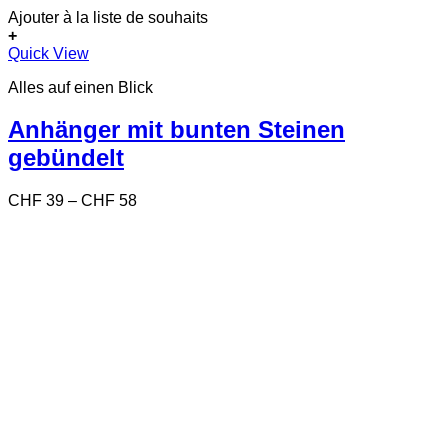
Ajouter à la liste de souhaits
+
Dieses
Quick View
Produkt
Alles auf einen Blick
weist
mehrere
Varianten
Anhänger mit bunten Steinen
auf.
gebündelt
Die
Optionen
können
Preisspanne:
CHF
39
–
CHF
58
auf
CHF 39
der
bis
Produktseite
CHF 58
gewählt
werden