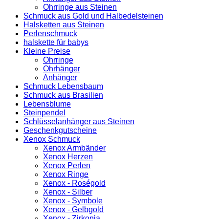
Ohrringe aus Steinen
Schmuck aus Gold und Halbedelsteinen
Halsketten aus Steinen
Perlenschmuck
halskette für babys
Kleine Preise
Ohrringe
Ohrhänger
Anhänger
Schmuck Lebensbaum
Schmuck aus Brasilien
Lebensblume
Steinpendel
Schlüsselanhänger aus Steinen
Geschenkgutscheine
Xenox Schmuck
Xenox Armbänder
Xenox Herzen
Xenox Perlen
Xenox Ringe
Xenox - Roségold
Xenox - Silber
Xenox - Symbole
Xenox - Gelbgold
Xenox - Zirkonia