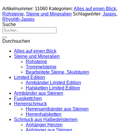
Artikelnummer:
11060
Kategorien:
Alles auf einen Blick
,
Rohsteine
,
Steine und Mineralien
Schlagwörter:
Jaspis
,
Rhyolith-Jaspis
Suche
Suche
nach:
Durchsuchen
Alles auf einen Blick
Steine und Mineralien
Rohsteine
Trommelsteine
Bearbeitete Steine, Skulpturen
Limited Edition
Armbänder Limited Edition
Halsketten Limited Edition
Armbänder aus Steinen
Fusskettchen
Herrenschmuck
Herrenarmbänder aus Steinen
Herrenhalsketten
Schmuck aus Halbedelsteinen
Anhänger Herzen
Anhänger aus Steinen