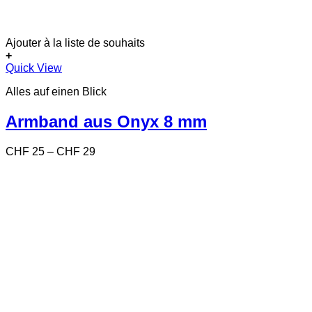
Ajouter à la liste de souhaits
+
Dieses
Quick View
Produkt
Alles auf einen Blick
weist
mehrere
Varianten
Armband aus Onyx 8 mm
auf.
Die
Preisspanne:
CHF
25
–
CHF
29
Optionen
CHF 25
können
bis
auf
CHF 29
der
Produktseite
gewählt
werden