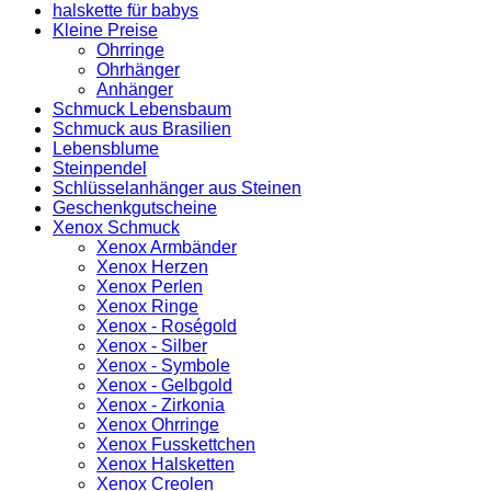
halskette für babys
Kleine Preise
Ohrringe
Ohrhänger
Anhänger
Schmuck Lebensbaum
Schmuck aus Brasilien
Lebensblume
Steinpendel
Schlüsselanhänger aus Steinen
Geschenkgutscheine
Xenox Schmuck
Xenox Armbänder
Xenox Herzen
Xenox Perlen
Xenox Ringe
Xenox - Roségold
Xenox - Silber
Xenox - Symbole
Xenox - Gelbgold
Xenox - Zirkonia
Xenox Ohrringe
Xenox Fusskettchen
Xenox Halsketten
Xenox Creolen