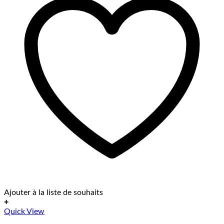
Ajouter à la liste de souhaits
+
Dieses
Quick View
Produkt