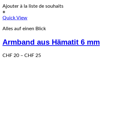
Ajouter à la liste de souhaits
+
Dieses
Quick View
Produkt
Alles auf einen Blick
weist
mehrere
Armband aus Hämatit 6 mm
Varianten
auf.
Die
Preisspanne:
CHF
20
–
CHF
25
Optionen
CHF 20
können
bis
auf
CHF 25
der
Produktseite
gewählt
werden