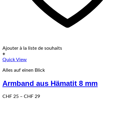
Ajouter à la liste de souhaits
+
Dieses
Quick View
Produkt
Alles auf einen Blick
weist
mehrere
Armband aus Hämatit 8 mm
Varianten
auf.
Die
Preisspanne:
CHF
25
–
CHF
29
Optionen
CHF 25
können
bis
auf
CHF 29
der
Produktseite
gewählt
werden