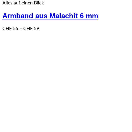
Alles auf einen Blick
weist
mehrere
Armband aus Malachit 6 mm
Varianten
auf.
Die
Preisspanne:
CHF
55
–
CHF
59
Optionen
CHF 55
können
bis
auf
CHF 59
der
Produktseite
gewählt
werden