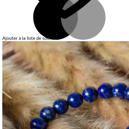
Ajouter à la liste de souhaits
V
T