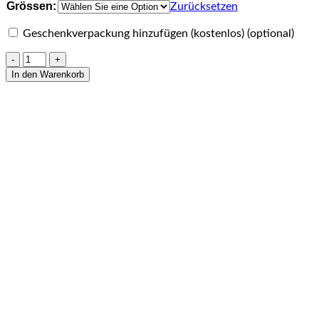
Grössen:
Zurücksetzen
Geschenkverpackung hinzufügen (kostenlos)
(optional)
Armband
aus
In den Warenkorb
Lapislazuli
8
mm
Menge