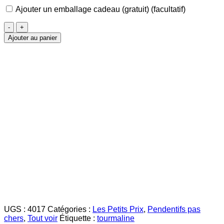
Ajouter un emballage cadeau (gratuit)
(facultatif)
quantité
de
Ajouter au panier
Tourmaline
Pendentif
UGS :
4017
Catégories :
Les Petits Prix
,
Pendentifs pas
chers
,
Tout voir
Étiquette :
tourmaline