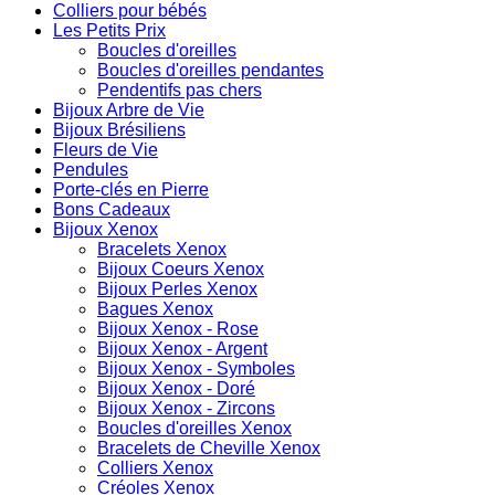
Colliers pour bébés
Les Petits Prix
Boucles d'oreilles
Boucles d'oreilles pendantes
Pendentifs pas chers
Bijoux Arbre de Vie
Bijoux Brésiliens
Fleurs de Vie
Pendules
Porte-clés en Pierre
Bons Cadeaux
Bijoux Xenox
Bracelets Xenox
Bijoux Coeurs Xenox
Bijoux Perles Xenox
Bagues Xenox
Bijoux Xenox - Rose
Bijoux Xenox - Argent
Bijoux Xenox - Symboles
Bijoux Xenox - Doré
Bijoux Xenox - Zircons
Boucles d'oreilles Xenox
Bracelets de Cheville Xenox
Colliers Xenox
Créoles Xenox