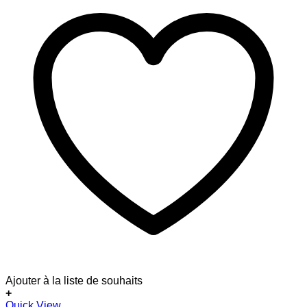
Ajouter à la liste de souhaits
+
Ce
Quick View