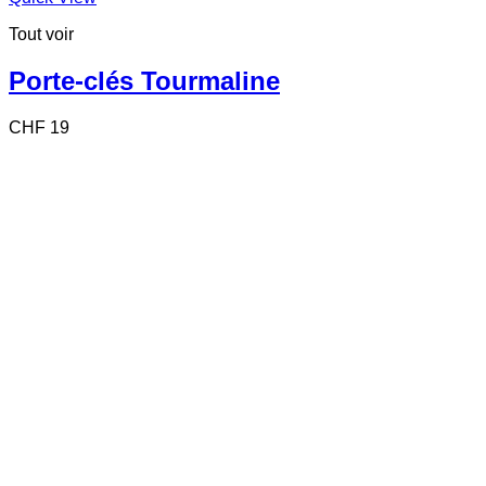
produit
Tout voir
a
plusieurs
variations.
Porte-clés Tourmaline
Les
options
CHF
19
peuvent
être
choisies
sur
la
page
du
produit